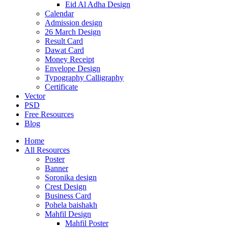
Eid Al Adha Design
Calendar
Admission design
26 March Design
Result Card
Dawat Card
Money Receipt
Envelope Design
Typography Calligraphy
Certificate
Vector
PSD
Free Resources
Blog
Home
All Resources
Poster
Banner
Soronika design
Crest Design
Business Card
Pohela baishakh
Mahfil Design
Mahfil Poster