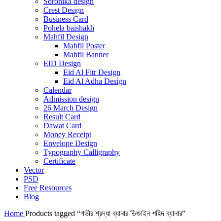
Soronika design
Crest Design
Business Card
Pohela baishakh
Mahfil Design
Mahfil Poster
Mahfil Banner
EID Design
Eid Al Fitr Design
Eid Al Adha Design
Calendar
Admission design
26 March Design
Result Card
Dawat Card
Money Receipt
Envelope Design
Typography Calligraphy
Certificate
Vector
PSD
Free Resources
Blog
Home
Products tagged “গভীর শ্রদ্ধা ব্যানার ডিজাইন শহিদ ব্যানার”