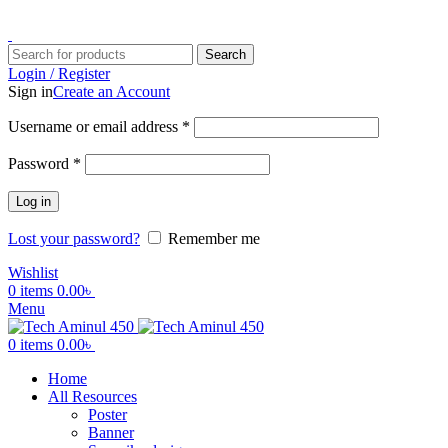
ADD ANYTHING HERE OR JUST REMOVE IT…
Search
Login / Register
Sign in
Create an Account
Username or email address
*
Password
*
Log in
Lost your password?
Remember me
Wishlist
0
items
0.00
৳
Menu
0
items
0.00
৳
Home
All Resources
Poster
Banner