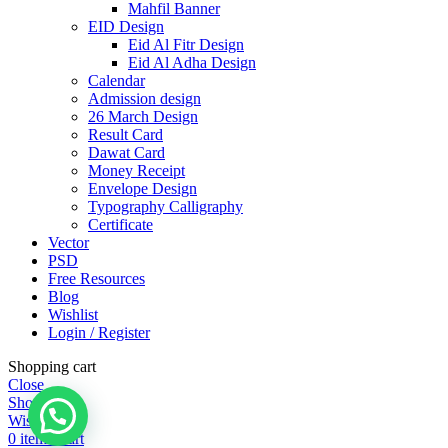
Mahfil Banner
EID Design
Eid Al Fitr Design
Eid Al Adha Design
Calendar
Admission design
26 March Design
Result Card
Dawat Card
Money Receipt
Envelope Design
Typography Calligraphy
Certificate
Vector
PSD
Free Resources
Blog
Wishlist
Login / Register
Shopping cart
Close
Shop
Wishlist
0
items
Cart