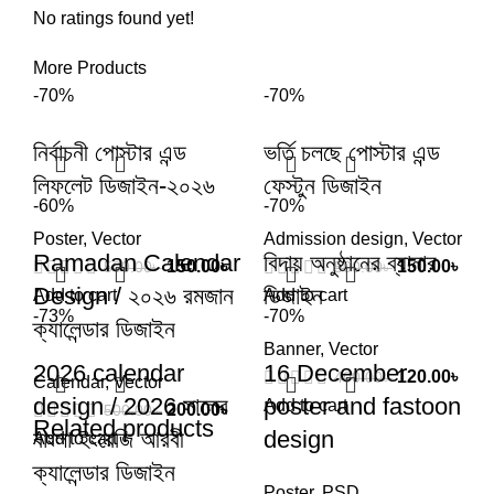
No ratings found yet!
More Products
-70%
-70%
নির্বাচনী পোস্টার এন্ড
ভর্তি চলছে পোস্টার এন্ড
লিফলেট ডিজাইন-২০২৬
ফেস্টুন ডিজাইন
-60%
-70%
Poster
,
Vector
Admission design
,
Vector
Ramadan Calendar
বিদায় অনুষ্ঠানের ব্যানার
150.00
৳
150.00
৳
500.00
৳
500.00
৳
Design / ২০২৬ রমজান
ডিজাইন
Add to cart
Add to cart
-73%
-70%
ক্যালেন্ডার ডিজাইন
Banner
,
Vector
2026 calendar
16 December
120.00
৳
400.00
৳
Calendar
,
Vector
design / 2026 সালের
poster and fastoon
Add to cart
200.00
৳
500.00
৳
Related products
বাংলা ইংরেজি আরবী
design
Add to cart
ক্যালেন্ডার ডিজাইন
Poster
,
PSD