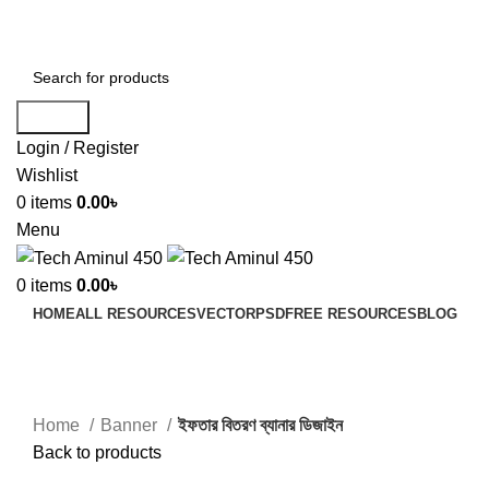
ADD ANYTHING HERE OR JUST REMOVE IT…
Search
Login / Register
Wishlist
0
items
0.00
৳
Menu
0
items
0.00
৳
HOME
ALL RESOURCES
VECTOR
PSD
FREE RESOURCES
BLOG
-90%
Click to enlarge
Home
Banner
ইফতার বিতরণ ব্যানার ডিজাইন
Back to products