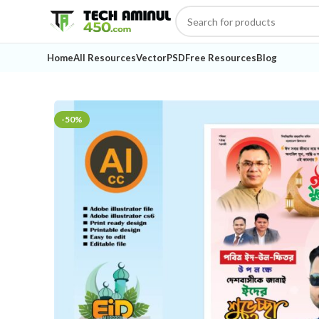
Home
All Resources
Vector
PSD
Free Resources
Blog
-50%