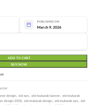
PUBLISHED ON
March 9, 2026
ADD TO CART
BUY NOW
ist
ector
nner design
,
eid eps
,
eid mubarak banner
,
eid mubarak
er design 2026
,
eid mubarak design
,
eid mubarak eps
,
eid