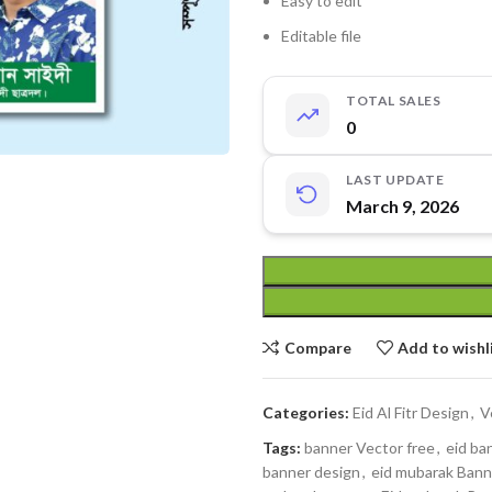
Easy to edit
Editable file
TOTAL SALES
0
LAST UPDATE
March 9, 2026
Compare
Add to wishl
Categories:
Eid Al Fitr Design
,
V
Tags:
banner Vector free
,
eid ba
banner design
,
eid mubarak Bann