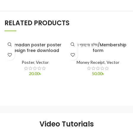
RELATED PRODUCTS
Ramadan poster poster
অনুদান গ্রহণের রশিদ/Membership
design free download
form
Poster
,
Vector
Money Receipt
,
Vector
20.00
৳
50.00
৳
ADD TO CART
ADD TO CART
Video Tutorials