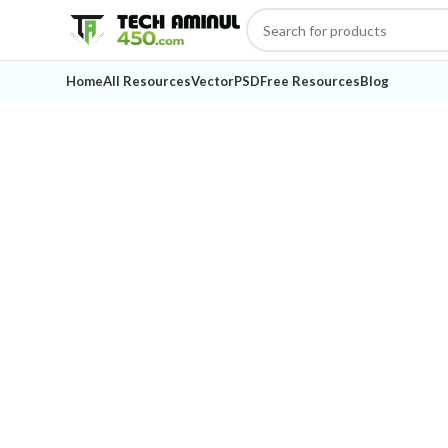
Home
All Resources
Vector
PSD
Free Resources
Blog
-77%
Click to enlarge