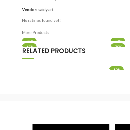
Vendor:
saidy art
No ratings found yet!
More Products
-75%
-67%
-67%
-70%
RELATED PRODUCTS
-80%