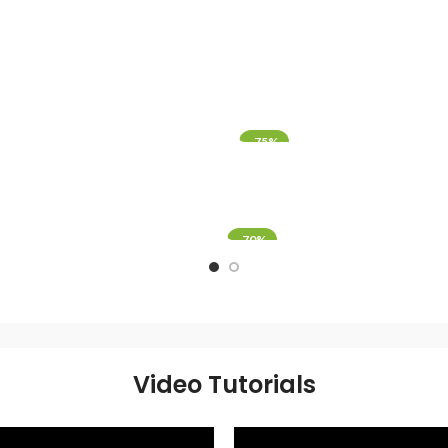
-75%
-70%
Video Tutorials