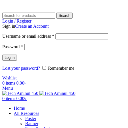
ADD ANYTHING HERE OR JUST REMOVE IT…
Search
Login / Register
Sign in
Create an Account
Username or email address
*
Password
*
Log in
Lost your password?
Remember me
Wishlist
0
items
0.00
৳
Menu
0
items
0.00
৳
Home
All Resources
Poster
Banner