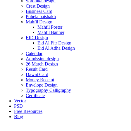
Soronika design
Crest Design
Business Card
Pohela baishakh
Mahfil Design
Mahfil Poster
Mahfil Banner
EID Design
Eid Al Fitr Design
Eid Al Adha Design
Calendar
Admission design
26 March Design
Result Card
Dawat Card
Money Receipt
Envelope Design
Typography Calligraphy
Certificate
Vector
PSD
Free Resources
Blog
-25%