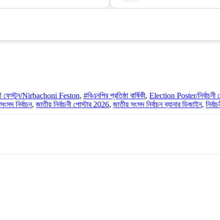
চনী ফেস্টুন/Nirbachoni Feston
,
#বিএনপির প্রতিষ্ঠা বার্ষিকী
,
Election Poster/নির্বাচনী
ংসদ নির্বাচন
,
জাতীয় নির্বাচনী পোস্টার 2026
,
জাতীয় সংসদ নির্বাচন ব্যানার ডিজাইন
,
নির্বা