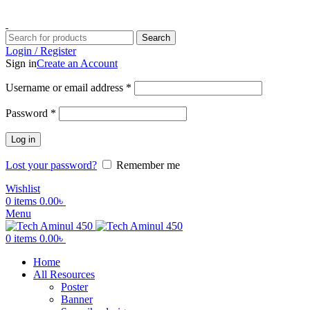
ADD ANYTHING HERE OR JUST REMOVE IT…
Search
Login / Register
Sign in
Create an Account
Username or email address
*
Password
*
Log in
Lost your password?
Remember me
Wishlist
0
items
0.00
৳
Menu
0
items
0.00
৳
Home
All Resources
Poster
Banner