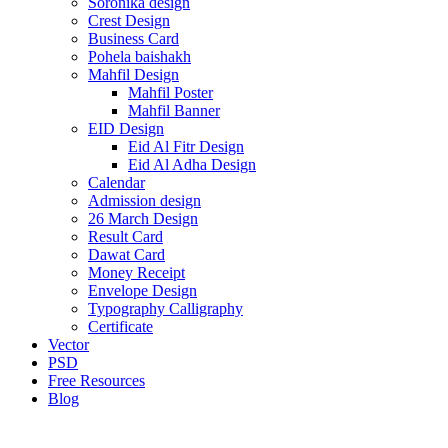
Soronika design
Crest Design
Business Card
Pohela baishakh
Mahfil Design
Mahfil Poster
Mahfil Banner
EID Design
Eid Al Fitr Design
Eid Al Adha Design
Calendar
Admission design
26 March Design
Result Card
Dawat Card
Money Receipt
Envelope Design
Typography Calligraphy
Certificate
Vector
PSD
Free Resources
Blog