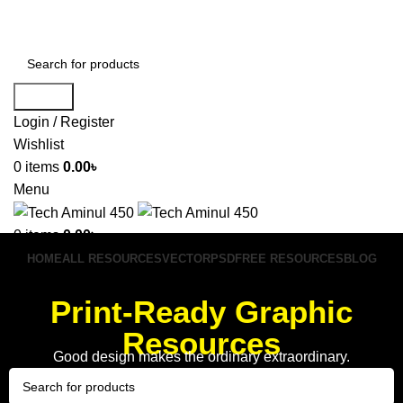
ADD ANYTHING HERE OR JUST REMOVE IT…
Search
Login / Register
Wishlist
0
items
0.00
৳
Menu
0
items
0.00
৳
HOME
ALL RESOURCES
VECTOR
PSD
FREE RESOURCES
BLOG
Print-Ready Graphic
Resources​
Good design makes the ordinary extraordinary.