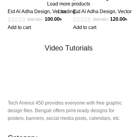
Load more products
Eid Al Adha Design
,
Vector
Loading...
Eid Al Adha Design
,
Vector
100.00
৳
120.00
৳
300.00
৳
300.00
৳
Add to cart
Add to cart
Video Tutorials
Tech Aminul 450 provides everyone with free graphic
design files. Bengali offers print-ready designs for
posters, banners, social media posts, calendars, etc.