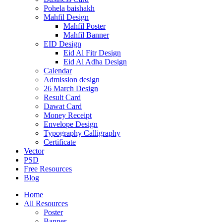
Pohela baishakh
Mahfil Design
Mahfil Poster
Mahfil Banner
EID Design
Eid Al Fitr Design
Eid Al Adha Design
Calendar
Admission design
26 March Design
Result Card
Dawat Card
Money Receipt
Envelope Design
Typography Calligraphy
Certificate
Vector
PSD
Free Resources
Blog
Home
All Resources
Poster
Banner