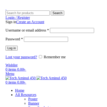
ADD ANYTHING HERE OR JUST REMOVE IT…
Search
Login / Register
Sign in
Create an Account
Username or email address
*
Password
*
Log in
Lost your password?
Remember me
Wishlist
0
items
0.00
৳
Menu
0
items
0.00
৳
Home
All Resources
Poster
Banner