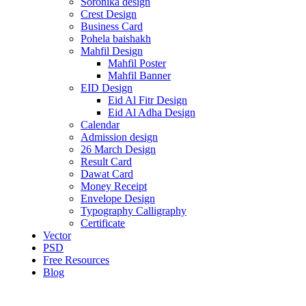
Soronika design
Crest Design
Business Card
Pohela baishakh
Mahfil Design
Mahfil Poster
Mahfil Banner
EID Design
Eid Al Fitr Design
Eid Al Adha Design
Calendar
Admission design
26 March Design
Result Card
Dawat Card
Money Receipt
Envelope Design
Typography Calligraphy
Certificate
Vector
PSD
Free Resources
Blog