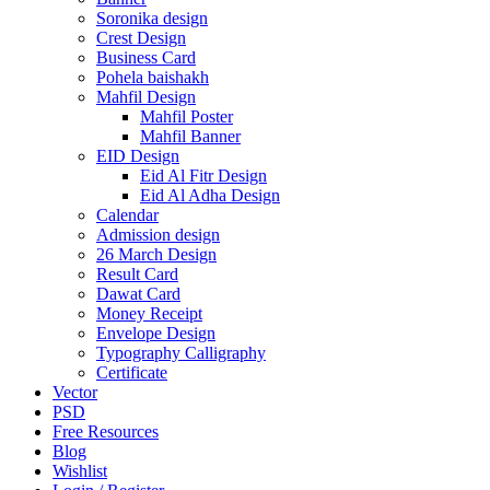
Soronika design
Crest Design
Business Card
Pohela baishakh
Mahfil Design
Mahfil Poster
Mahfil Banner
EID Design
Eid Al Fitr Design
Eid Al Adha Design
Calendar
Admission design
26 March Design
Result Card
Dawat Card
Money Receipt
Envelope Design
Typography Calligraphy
Certificate
Vector
PSD
Free Resources
Blog
Wishlist