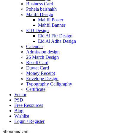
Business Card
Pohela baishakh
Mahfil Design
Mahfil Poster
Mahfil Banner
EID Design
Eid Al Fitr Design
Eid Al Adha Design
Calendar
Admission design
26 March Design
Result Card
Dawat Card
Money Receipt
Envelope Design
Typography Calligraphy
Certificate
Vector
PSD
Free Resources
Blog
Wishlist
Login / Register
Shopping cart