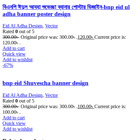
বিএনপি ঈদুল আযহা শুভেচ্ছা ব্যানার পোস্টার ডিজাইন-bnp eid ul
adha banner poster design
Eid Al Adha Design
,
Vector
Rated
0
out of 5
300.00
৳
Original price was: 300.00৳ .
120.00
৳
Current price is:
120.00৳ .
Add to cart
Quick view
Add to wishlist
-67%
bnp eid Shuvescha banner design
Eid Al Adha Design
,
Vector
Rated
0
out of 5
300.00
৳
Original price was: 300.00৳ .
100.00
৳
Current price is:
100.00৳ .
Add to cart
Quick view
Add to wishlist