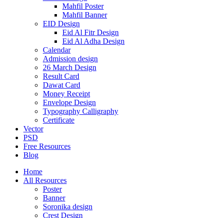
Mahfil Poster
Mahfil Banner
EID Design
Eid Al Fitr Design
Eid Al Adha Design
Calendar
Admission design
26 March Design
Result Card
Dawat Card
Money Receipt
Envelope Design
Typography Calligraphy
Certificate
Vector
PSD
Free Resources
Blog
Home
All Resources
Poster
Banner
Soronika design
Crest Design