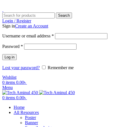
ADD ANYTHING HERE OR JUST REMOVE IT…
Search
Login / Register
Sign in
Create an Account
Username or email address
*
Password
*
Log in
Lost your password?
Remember me
Wishlist
0
items
0.00
৳
Menu
0
items
0.00
৳
Home
All Resources
Poster
Banner