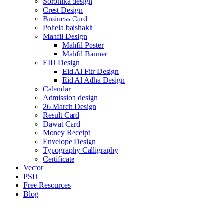
Soronika design
Crest Design
Business Card
Pohela baishakh
Mahfil Design
Mahfil Poster
Mahfil Banner
EID Design
Eid Al Fitr Design
Eid Al Adha Design
Calendar
Admission design
26 March Design
Result Card
Dawat Card
Money Receipt
Envelope Design
Typography Calligraphy
Certificate
Vector
PSD
Free Resources
Blog