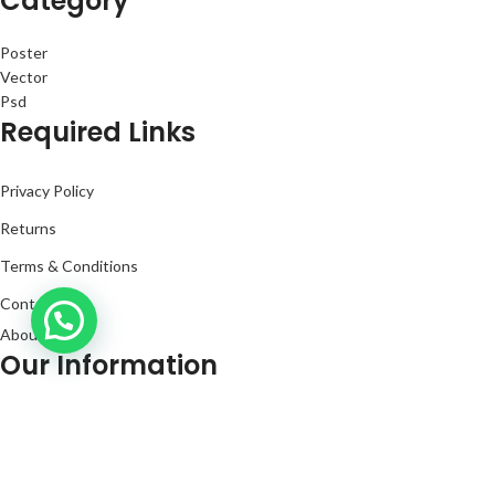
Category
Poster
Vector
Psd
Required Links
Privacy Policy
Returns
Terms & Conditions
Contact Us
About Us
Our Information
Kanaighat, Bangladesh
Phone: +880 1331-272299
Mail: info@techaminul450.com