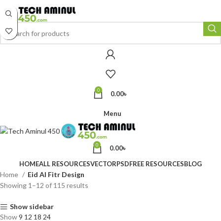
ADD ANYTHING HERE OR JUST REMOVE IT…
0
0.00
৳
Menu
0
0.00
৳
HOME
ALL RESOURCES
VECTOR
PSD
FREE RESOURCES
BLOG
Home
Eid Al Fitr Design
Sorted
Showing 1–12 of 115 results
by
latest
Show sidebar
Show
9
12
18
24