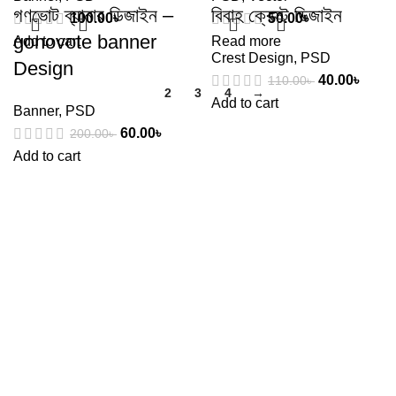
গণভোট ব্যানার ডিজাইন –
বিবাহ ক্রেস্ট ডিজাইন
100.00
৳
50.00
৳
gonovote banner
Add to cart
Read more
Crest Design
,
PSD
Design
40.00
৳
110.00
৳
1
2
3
4
→
Add to cart
Banner
,
PSD
60.00
৳
200.00
৳
Add to cart