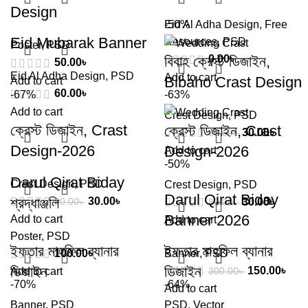
Design
Eid Al Adha Design
-50%
,
Free
Eid Mubarak Banner
Resources
,
PSD
Poster
,
PSD
বিবাহ ক্রেস্ট ডিজাইন,
0.00
৳
50.00
৳
Eid Al Adha Design
,
PSD
Add to cart
Bibaho Crast Design
Add to cart
60.00
৳
-67%
-63%
Add to cart
Crest Design
,
PSD
ক্রেস্ট ডিজাইন, Crast
ক্রেস্ট ডিজাইন, Crast
30.00
৳
60.00
৳
Design-2026
Design-2026
Add to cart
-50%
Darul Qirat Biday
Crest Design
,
PSD
Crest Design
,
PSD
Darul Qirat Biday
শ্রদ্ধাঞ্জলি
30.00
৳
90.00
৳
30.00
৳
80.00
৳
Banner 2026
Add to cart
Add to cart
Poster
,
PSD
ইফতার মাহফিল ব্যানার
ইফতার মাহফিল ব্যানার
100.00
৳
Banner
,
PSD
ডিজাইন
ডিজাইন
150.00
৳
300.00
৳
Add to cart
-70%
-64%
Add to cart
Banner
,
PSD
PSD
,
Vector