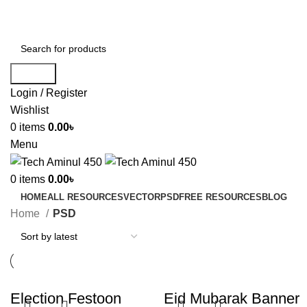
ADD ANYTHING HERE OR JUST REMOVE IT…
Search
Login / Register
Wishlist
0
items
0.00
৳
Menu
0
items
0.00
৳
HOME
ALL RESOURCES
VECTOR
PSD
FREE RESOURCES
BLOG
Home
PSD
Election Festoon
Eid Mubarak Banner