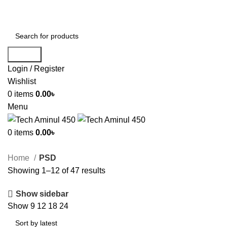
ADD ANYTHING HERE OR JUST REMOVE IT…
Search
Login / Register
Wishlist
0
items
0.00
৳
Menu
0
items
0.00
৳
Home
PSD
Showing 1–12 of 47 results
Show sidebar
Show
9
12
18
24