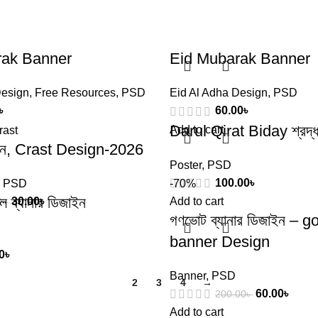
rak Banner
Eid Mubarak Banner
Design
,
Free Resources
,
PSD
Eid Al Adha Design
,
PSD
৳
60.00
৳
Darul Qirat Biday শ্রদ্ধা
Add to cart
জাইন, Crast Design-2026
Poster
,
PSD
100.00
৳
,
PSD
-70%
 ব্যানার ডিজাইন
30.00
৳
Add to cart
0
৳
গণভোট ব্যানার ডিজাইন – 
banner Design
0
৳
Banner
,
PSD
1
2
3
4
→
60.00
৳
200.00
৳
Add to cart