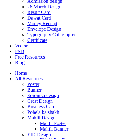
Admission design
26 March Design
Result Card
Dawat Card
Money Receipt
Envelope Design
Typography Calligraphy
Certificate
Vector
PSD
Free Resources
Blog
Home
All Resources
Poster
Banner
Soronika design
Crest Design
Business Card
Pohela baishakh
Mahfil Design
Mahfil Poster
Mahfil Banner
EID Design