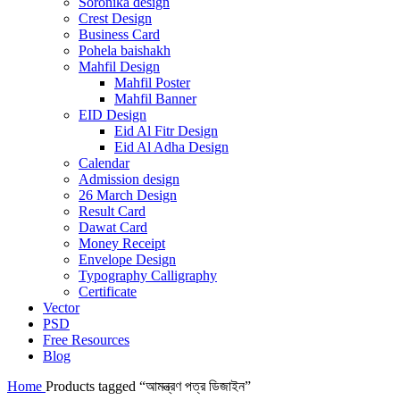
Soronika design
Crest Design
Business Card
Pohela baishakh
Mahfil Design
Mahfil Poster
Mahfil Banner
EID Design
Eid Al Fitr Design
Eid Al Adha Design
Calendar
Admission design
26 March Design
Result Card
Dawat Card
Money Receipt
Envelope Design
Typography Calligraphy
Certificate
Vector
PSD
Free Resources
Blog
Home
Products tagged “আমন্ত্রণ পত্র ডিজাইন”