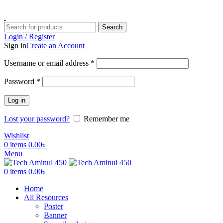
ADD ANYTHING HERE OR JUST REMOVE IT…
Search
Login / Register
Sign in
Create an Account
Username or email address
*
Password
*
Log in
Lost your password?
Remember me
Wishlist
0
items
0.00
৳
Menu
0
items
0.00
৳
Home
All Resources
Poster
Banner