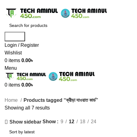
ADD ANYTHING HERE OR JUST REMOVE IT…
Search
Login / Register
Wishlist
0
items
0.00
৳
Menu
0
items
0.00
৳
Home
Products tagged “ক্রীড়া দাওয়াত কার্ড”
Showing all 7 results
Show
9
12
18
24
Show sidebar