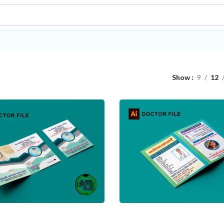
Show
9
12