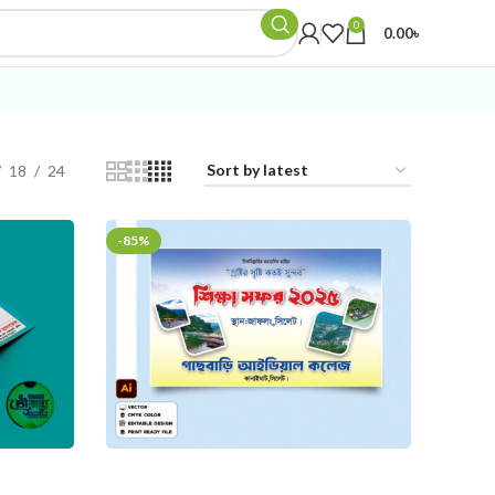
0
0.00
৳
18
24
-85%