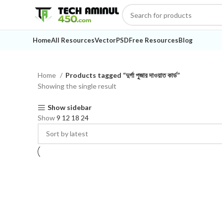
Home
All Resources
Vector
PSD
Free Resources
Blog
Home
Products tagged “দুর্গা পুজার দাওয়াত কার্ড”
Showing the single result
Show sidebar
Show
9
12
18
24