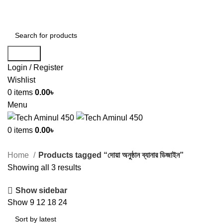
ADD ANYTHING HERE OR JUST REMOVE IT…
Search
Login / Register
Wishlist
0
items
0.00
৳
Menu
0
items
0.00
৳
Home
Products tagged “দোয়া অনুষ্ঠান ব্যানার ডিজাইন”
Showing all 3 results
Show sidebar
Show
9
12
18
24