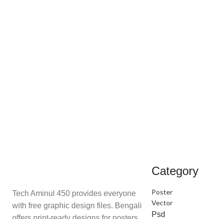
Category
Poster
Tech Aminul 450 provides everyone
Vector
with free graphic design files. Bengali
Psd
offers print-ready designs for posters,