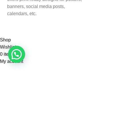
banners, social media posts,
calendars, etc.
Shop
Wishlist
0
items
Cart
My account