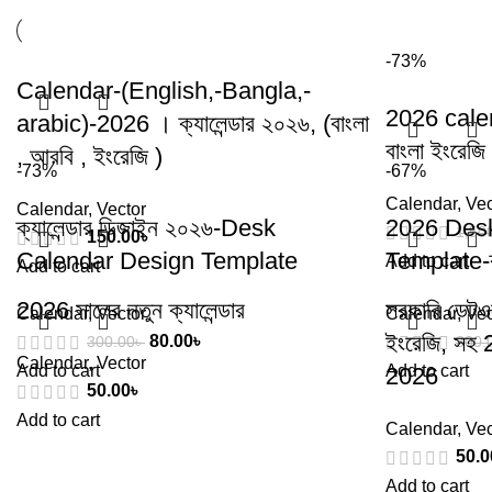
-73%
Calendar-(English,-Bangla,-
2026 calen
arabic)-2026 । ক্যালেন্ডার ২০২৬, (বাংলা
বাংলা ইংরেজি
, আরবি , ইংরেজি )
-73%
-67%
Calendar
,
Vec
Calendar
,
Vector
ক্যালেন্ডার ডিজাইন ২০২৬-Desk
2026 Des
1,50
150.00
৳
Calendar Design Template
Template-ক্
Add to cart
Add to cart
2026 সালের নতুন ক্যালেন্ডার
সরকারি ডেটওয়
Calendar
,
Vector
Calendar
,
Vec
ইংরেজি, সহ 2
80.00
৳
300.00
৳
300.
Calendar
,
Vector
Add to cart
Add to cart
2026
50.00
৳
Add to cart
Calendar
,
Vec
50.0
Add to cart