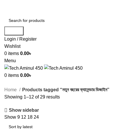
ADD ANYTHING HERE OR JUST REMOVE IT…
Search
Login / Register
Wishlist
0
items
0.00
৳
Menu
0
items
0.00
৳
Home
Products tagged “নতুন বছরের ক্যালেন্ডার ডিজাইন”
Showing 1–12 of 29 results
Show sidebar
Show
9
12
18
24