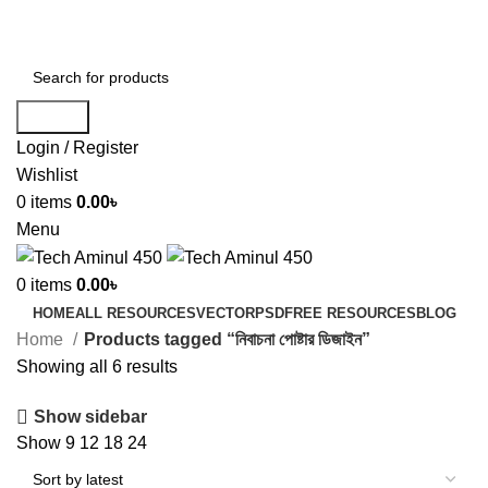
ADD ANYTHING HERE OR JUST REMOVE IT…
Search
Login / Register
Wishlist
0
items
0.00
৳
Menu
0
items
0.00
৳
HOME
ALL RESOURCES
VECTOR
PSD
FREE RESOURCES
BLOG
Home
Products tagged “নিবাচনা পোষ্টার ডিজাইন”
Showing all 6 results
Show sidebar
Show
9
12
18
24