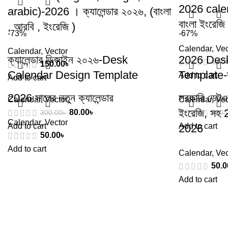
2026 calen
arabic)-2026 । ক্যালেন্ডার ২০২৬, (বাংলা
বাংলা ইংরেজি
, আরবি , ইংরেজি )
-73%
-67%
Calendar
,
Vec
Calendar
,
Vector
ক্যালেন্ডার ডিজাইন ২০২৬-Desk
2026 Des
1,50
150.00
৳
Calendar Design Template
Template-ক্
Add to cart
Add to cart
2026 সালের নতুন ক্যালেন্ডার
সরকারি ডেটওয়
Calendar
,
Vector
Calendar
,
Vec
ইংরেজি, সহ 2
80.00
৳
300.00
৳
300.
Calendar
,
Vector
Add to cart
Add to cart
2026
50.00
৳
Add to cart
Calendar
,
Vec
50.0
Add to cart