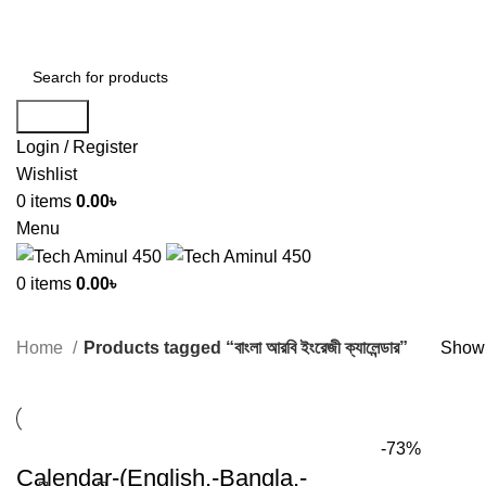
ADD ANYTHING HERE OR JUST REMOVE IT…
Search
Login / Register
Wishlist
0
items
0.00
৳
Menu
0
items
0.00
৳
Home
Products tagged “বাংলা আরবি ইংরেজী ক্যালেন্ডার”
Showi
-73%
Calendar-(English,-Bangla,-