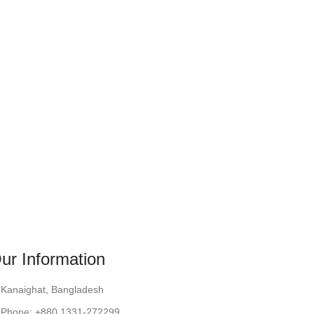
ur Information
Kanaighat, Bangladesh
Phone: +880 1331-272299