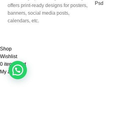
Psd
offers print-ready designs for posters,
banners, social media posts,
calendars, etc.
Shop
Wishlist
0
items
Cart
My account