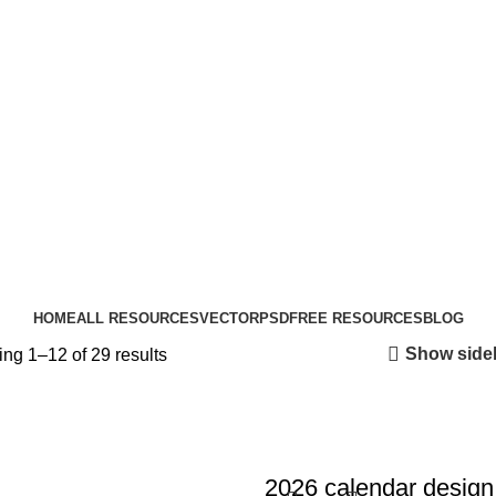
HOME
ALL RESOURCES
VECTOR
PSD
FREE RESOURCES
BLOG
Show side
ng 1–12 of 29 results
2026 calendar design 