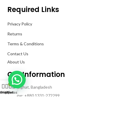
Required Links
Privacy Policy
Returns
Terms & Conditions
Contact Us
About Us
Our Information
0
Kanaighat, Bangladesh
Shop
Wishlist
My account
Cart
Phone: +880 1331-272299
Mail: info@techaminul450.com
Copyright © 2024. All Rights Reserved By
Tech Aminul 450