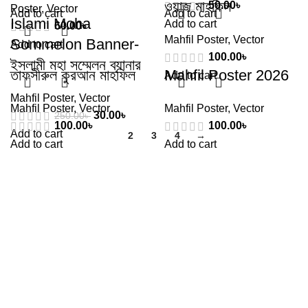
ওয়াজ মাহফিল
50.00
৳
Poster
,
Vector
Add to cart
Add to cart
Islami Moha
Add to cart
60.00
৳
Mahfil Poster
,
Vector
Sommelon Banner-
Add to cart
100.00
৳
ইসলামী মহা সম্মেলন ব্যানার
তাফসীরুল কুরআন মাহফিল
Mahfil Poster 2026
Add to cart
Mahfil Poster
,
Vector
Mahfil Poster
,
Vector
Mahfil Poster
,
Vector
30.00
৳
250.00
৳
100.00
৳
100.00
৳
Add to cart
1
2
3
4
→
Add to cart
Add to cart