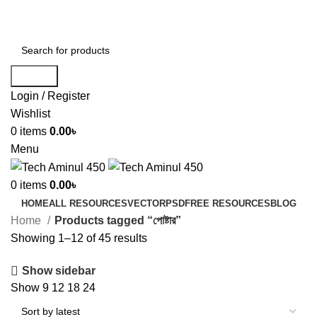
ADD ANYTHING HERE OR JUST REMOVE IT…
Search
Login / Register
Wishlist
0
items
0.00
৳
Menu
0
items
0.00
৳
HOME
ALL RESOURCES
VECTOR
PSD
FREE RESOURCES
BLOG
Home
Products tagged “পোষ্টার”
Showing 1–12 of 45 results
Show sidebar
Show
9
12
18
24