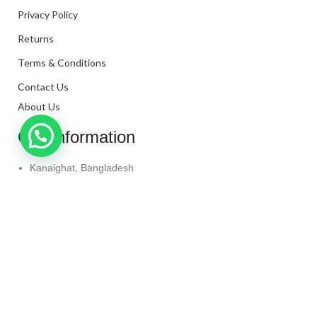
Privacy Policy
Returns
Terms & Conditions
Contact Us
About Us
Our Information
Kanaighat, Bangladesh
Phone: +880 1331-272299
Mail: info@techaminul450.com
Copyright © 2024. All Rights Reserved By
Tech Aminul
450
Shop
Wishlist