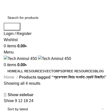
ADD ANYTHING HERE OR JUST REMOVE IT…
Search
Login / Register
Wishlist
0
items
0.00
৳
Menu
0
items
0.00
৳
HOME
ALL RESOURCES
VECTOR
PSD
FREE RESOURCES
BLOG
Home
Products tagged “প্রফেশনাল বিদায় সংবর্ধনা ক্রেস্ট ডিজাইন”
Showing all 4 results
Show sidebar
Show
9
12
18
24