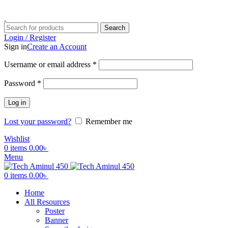
ADD ANYTHING HERE OR JUST REMOVE IT…
Search
Login / Register
Sign in
Create an Account
Username or email address
*
Password
*
Log in
Lost your password?
Remember me
Wishlist
0
items
0.00
৳
Menu
0
items
0.00
৳
Home
All Resources
Poster
Banner