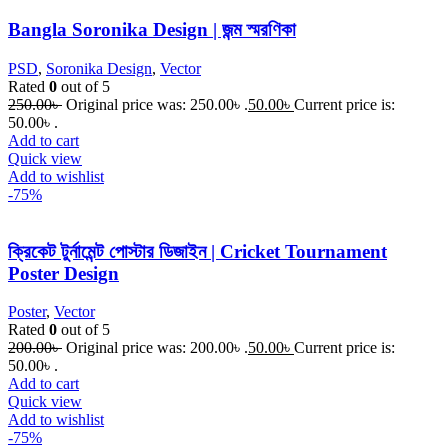
Bangla Soronika Design | জন্ম স্মরণিকা
PSD
,
Soronika Design
,
Vector
Rated
0
out of 5
250.00
৳
Original price was: 250.00৳ .
50.00
৳
Current price is:
50.00৳ .
Add to cart
Quick view
Add to wishlist
-75%
ক্রিকেট টুর্নামেন্ট পোস্টার ডিজাইন | Cricket Tournament
Poster Design
Poster
,
Vector
Rated
0
out of 5
200.00
৳
Original price was: 200.00৳ .
50.00
৳
Current price is:
50.00৳ .
Add to cart
Quick view
Add to wishlist
-75%