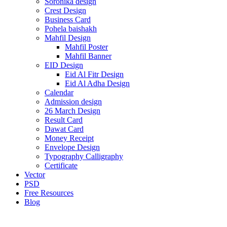
Soronika design
Crest Design
Business Card
Pohela baishakh
Mahfil Design
Mahfil Poster
Mahfil Banner
EID Design
Eid Al Fitr Design
Eid Al Adha Design
Calendar
Admission design
26 March Design
Result Card
Dawat Card
Money Receipt
Envelope Design
Typography Calligraphy
Certificate
Vector
PSD
Free Resources
Blog
-80%