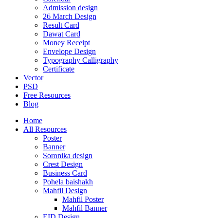
Admission design
26 March Design
Result Card
Dawat Card
Money Receipt
Envelope Design
Typography Calligraphy
Certificate
Vector
PSD
Free Resources
Blog
Home
All Resources
Poster
Banner
Soronika design
Crest Design
Business Card
Pohela baishakh
Mahfil Design
Mahfil Poster
Mahfil Banner
EID Design