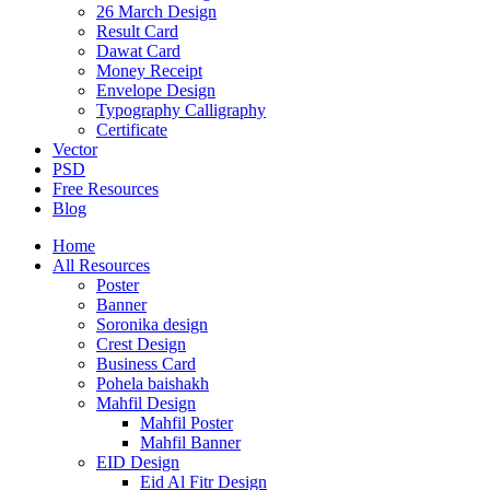
26 March Design
Result Card
Dawat Card
Money Receipt
Envelope Design
Typography Calligraphy
Certificate
Vector
PSD
Free Resources
Blog
Home
All Resources
Poster
Banner
Soronika design
Crest Design
Business Card
Pohela baishakh
Mahfil Design
Mahfil Poster
Mahfil Banner
EID Design
Eid Al Fitr Design