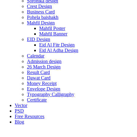
Soronika design
Crest Design
Business Card
Pohela baishakh
Mahfil Design
Mahfil Poster
Mahfil Banner
EID Design
Eid Al Fitr Design
Eid Al Adha Design
Calendar
Admission design
26 March Design
Result Card
Dawat Card
Money Receipt
Envelope Design
Typography Calligraphy
Certificate
Vector
PSD
Free Resources
Blog
-17%