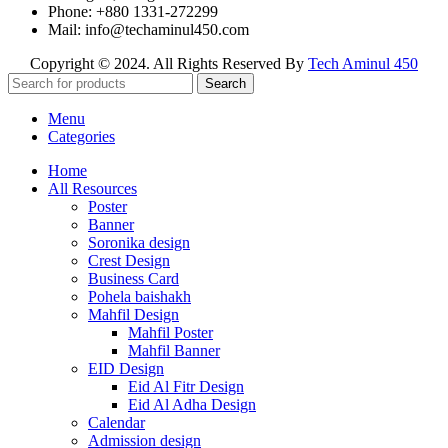
Phone: +880 1331-272299
Mail: info@techaminul450.com
Copyright © 2024. All Rights Reserved By
Tech Aminul 450
Search
Menu
Categories
Home
All Resources
Poster
Banner
Soronika design
Crest Design
Business Card
Pohela baishakh
Mahfil Design
Mahfil Poster
Mahfil Banner
EID Design
Eid Al Fitr Design
Eid Al Adha Design
Calendar
Admission design