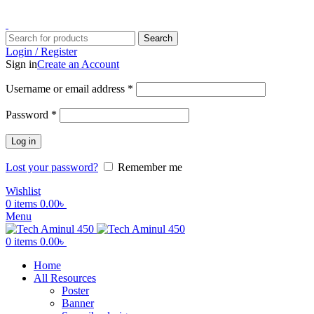
ADD ANYTHING HERE OR JUST REMOVE IT…
Search
Login / Register
Sign in
Create an Account
Username or email address
*
Password
*
Log in
Lost your password?
Remember me
Wishlist
0
items
0.00
৳
Menu
0
items
0.00
৳
Home
All Resources
Poster
Banner