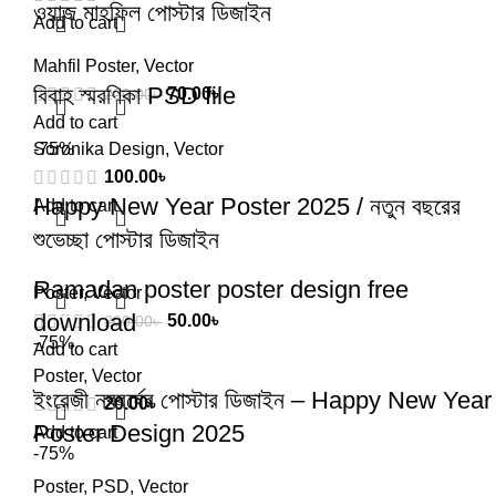
ওয়াজ মাহফিল পোস্টার ডিজাইন
Add to cart
Mahfil Poster
,
Vector
বিবাহ স্মরণিকা PSD file
70.00
৳
200.00
৳
Add to cart
Soronika Design
-75%
,
Vector
100.00
৳
Happy New Year Poster 2025 / নতুন বছরের
Add to cart
শুভেচ্ছা পোস্টার ডিজাইন
Ramadan poster poster design free
Poster
,
Vector
download
50.00
৳
200.00
৳
-75%
Add to cart
Poster
,
Vector
ইংরেজী নববর্ষের পোস্টার ডিজাইন – Happy New Year
20.00
৳
Poster Design 2025
Add to cart
-75%
Poster
,
PSD
,
Vector