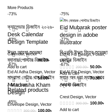
More Products
-73%
-75%
ক্যালেন্ডার ডিজাইন ২০২৬-
Eid Mubarak poster
Desk Calendar
design in adobe
-83%
-77%
Design Template
illustrator
ঈদুল আযহা শুভেচ্ছা
বিএনপি ঈদুল ফিতর শুভেচ্ছা
Calendar
,
Vector
Eid Al Fitr Design
,
Poster
,
ব্যানার/পোস্টার ডিজাইন
ফেস্টুন ডিজাইন
80.00
৳
300.00
৳
Vector
-67%
-67%
Add to cart
50.00
৳
200.00
৳
Eid Al Adha Design
,
Vector
Eid Al Fitr Design
,
Vector
Add to cart
মাদ্রাসা লেটার খাম ডিজাইন
ম্যান অব দ্যা ম্যাচ খেলার
50.00
৳
70.00
৳
300.00
৳
300.00
৳
| Madrasha Kham
ক্রেস্ট ডিজাইন
Add to cart
Add to cart
Related products
Design
Crest Design
,
Vector
-65%
100.00
৳
300.00
৳
Envelope Design
,
Vector
Add to cart
100.00
৳
300.00
৳