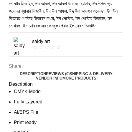
পোস্টার ডিজাইন
,
ঈদ আযহা
,
ঈদ আযহা শুভেচ্ছা ব্যানার
,
ঈদ উপলক্ষ্যে
শুভেচ্ছা ব্যানার ডিজাইন
,
ঈদ উল আযহা
,
ঈদ উল আযহার শুভেচ্ছা
,
ঈদ উল
ফিতরের পোস্টার ডিজাইন বাংলা
,
ঈদ পোস্টার
,
ঈদ পোস্টার ডিজাইন
,
ঈদ
মোবারক
,
ঈদ মোবারক এর ফেসবুক প্রোফাইল ফ্রেম ডিজাইন
saidy art
Share:
DESCRIPTION
REVIEWS (0)
SHIPPING & DELIVERY
VENDOR INFO
MORE PRODUCTS
Description
CMYK Mode
Fully Layered
Ai/EPS File
Print ready