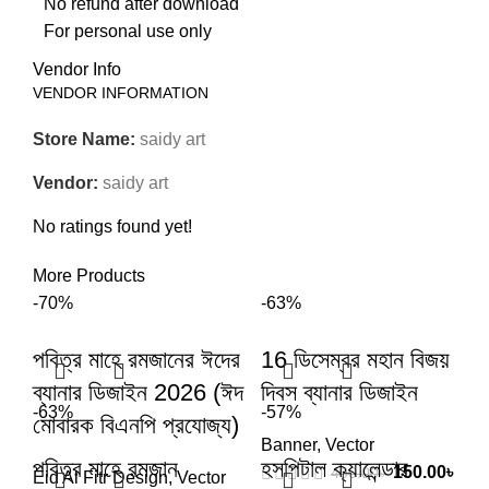
No refund after download
For personal use only
Vendor Info
VENDOR INFORMATION
Store Name:
saidy art
Vendor:
saidy art
No ratings found yet!
More Products
-70%
-63%
পবিত্র মাহে রমজানের ঈদের
16 ডিসেম্বর মহান বিজয়
ব্যানার ডিজাইন 2026 (ঈদ
দিবস ব্যানার ডিজাইন
-63%
-57%
মোবারক বিএনপি প্রযোজ্য)
Banner
,
Vector
পবিত্র মাহে রমজান
হসপিটাল ক্যালেন্ডার
150.00
৳
400.00
৳
Eid Al Fitr Design
,
Vector