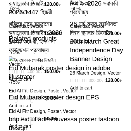
ক্যালেন্ডার ডিজাইন
ডিজাইন 2026 সরাকরি
Add to cart
120.00
৳
400.00
৳
-63%
-60%
2026/1447 হিজরী
প্রযোজ্য
Add to cart
পবিত্র মাহে রমজানের
26 মার্চ মহান স্বাধীনতা
Calendar
,
Vector
Calendar
,
Vector
ক্যালেন্ডার ডিজাইন 2026-
দিবস ব্যানার ডিজাইন-
150.00
৳
130.00
৳
400.00
৳
300.00
৳
Related products
1447 হিজরী, ইসলামী
26th March Great
Add to cart
Add to cart
ফাউন্ডেশন প্রযোজ্য
Independence Day
-75%
Banner Design
Vector
Eid Mubarak poster design in adobe
150.00
৳
400.00
৳
26 March Design
,
Vector
illustrator
Add to cart
120.00
৳
300.00
৳
-75%
Add to cart
Eid Al Fitr Design
,
Poster
,
Vector
Eid Mubarak poster design EPS
50.00
৳
200.00
৳
Add to cart
Eid Al Fitr Design
,
Poster
,
Vector
bnp eid ul adha suvessa poster fastoon
50.00
৳
200.00
৳
Add to cart
design