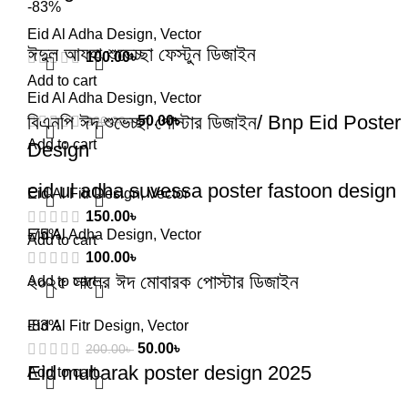
-83%
Eid Al Adha Design
,
Vector
ঈদুল আযহা শুভেচ্ছা ফেস্টুন ডিজাইন
100.00
৳
Add to cart
Eid Al Adha Design
,
Vector
বিএনপি ঈদ শুভেচ্ছা পোস্টার ডিজাইন/ Bnp Eid Poster
50.00
৳
300.00
৳
Add to cart
Design
eid ul adha suvessa poster fastoon design
Eid Al Fitr Design
,
Vector
150.00
৳
Eid Al Adha Design
-75%
,
Vector
Add to cart
100.00
৳
২০২৫ সালের ঈদ মোবারক পোস্টার ডিজাইন
Add to cart
Eid Al Fitr Design
-83%
,
Vector
50.00
৳
200.00
৳
Eid mubarak poster design 2025
Add to cart