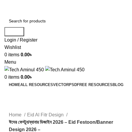
ADD ANYTHING HERE OR JUST REMOVE IT…
Search
Login / Register
Wishlist
0
items
0.00
৳
Menu
0
items
0.00
৳
HOME
ALL RESOURCES
VECTOR
PSD
FREE RESOURCES
BLOG
-67%
Click to enlarge
Home
Eid Al Fitr Design
ঈদের ফেস্টুন/ব্যানার ডিজাইন 2026 – Eid Festoon/Banner
Design 2026 –