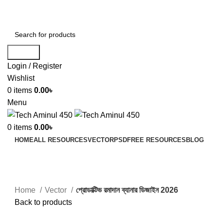
ADD ANYTHING HERE OR JUST REMOVE IT…
Search
Login / Register
Wishlist
0
items
0.00
৳
Menu
0
items
0.00
৳
HOME
ALL RESOURCES
VECTOR
PSD
FREE RESOURCES
BLOG
-17%
Click to enlarge
Home
Vector
প্রোডাক্টিভ রমাদান ব্যানার ডিজাইন 2026
Back to products