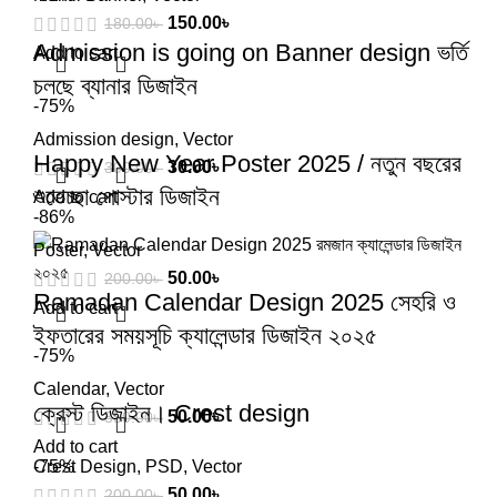
150.00
৳
180.00
৳
Admission is going on Banner design ভর্তি
Add to cart
চলছে ব্যানার ডিজাইন
-75%
Admission design
,
Vector
Happy New Year Poster 2025 / নতুন বছরের
30.00
৳
300.00
৳
শুভেচ্ছা পোস্টার ডিজাইন
Add to cart
-86%
Poster
,
Vector
50.00
৳
200.00
৳
Ramadan Calendar Design 2025 সেহরি ও
Add to cart
ইফতারের সময়সূচি ক্যালেন্ডার ডিজাইন ২০২৫
-75%
Calendar
,
Vector
ক্রেস্ট ডিজাইন। Crest design
50.00
৳
350.00
৳
Add to cart
Crest Design
-75%
,
PSD
,
Vector
50.00
৳
200.00
৳