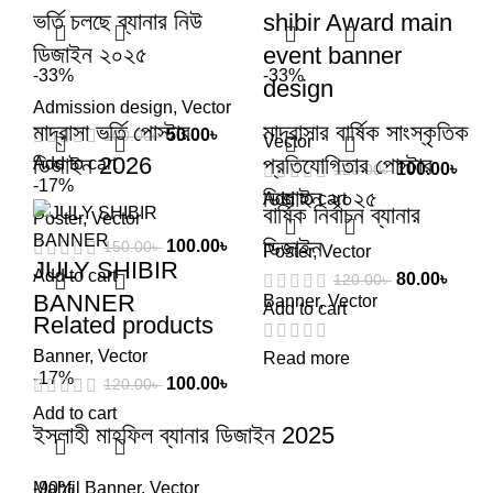
ভর্তি চলছে ব্যানার নিউ
shibir Award main
ডিজাইন ২০২৫
event banner
-33%
-33%
design
Admission design
,
Vector
মাদ্রাসা ভর্তি পোস্টার
মাদ্রাসার বার্ষিক সাংস্কৃতিক
50.00
৳
100.00
৳
Vector
ডিজাইন 2026
প্রতিযোগিতার পোস্টার
Add to cart
100.00
৳
120.00
৳
-17%
ডিজাইন ২০২৫
Add to cart
বার্ষিক নির্বাচন ব্যানার
Poster
,
Vector
ডিজাইন
100.00
৳
150.00
৳
Poster
,
Vector
JULY SHIBIR
Add to cart
80.00
৳
120.00
৳
BANNER
Banner
,
Vector
Add to cart
Related products
Banner
,
Vector
Read more
-17%
100.00
৳
120.00
৳
Add to cart
ইসলাহী মাহফিল ব্যানার ডিজাইন 2025
Mahfil Banner
-90%
,
Vector