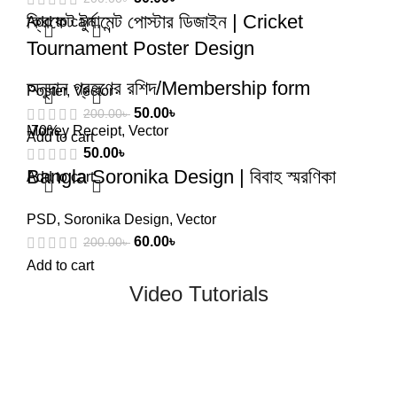
ক্রিকেট টুর্নামেন্ট পোস্টার ডিজাইন | Cricket
Add to cart
Tournament Poster Design
অনুদান গ্রহণের রশিদ/Membership form
Poster
,
Vector
50.00
৳
200.00
৳
Money Receipt
-70%
,
Vector
Add to cart
50.00
৳
Bangla Soronika Design | বিবাহ স্মরণিকা
Add to cart
PSD
,
Soronika Design
,
Vector
60.00
৳
200.00
৳
Add to cart
Video Tutorials