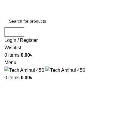
ADD ANYTHING HERE OR JUST REMOVE IT…
Search
Login / Register
Wishlist
0
items
0.00
৳
Menu
0
items
0.00
৳
-58%
Click to enlarge