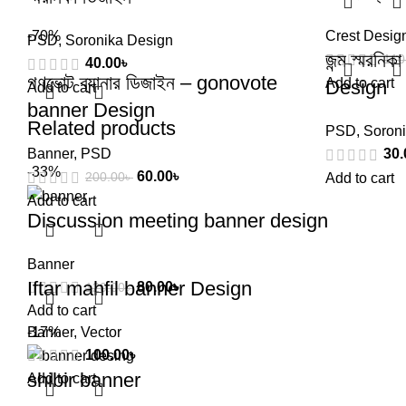
-70%
Crest Desig
PSD
,
Soronika Design
জন্ম স্মরন
110
40.00
৳
গণভোট ব্যানার ডিজাইন – gonovote
Add to cart
Design
Add to cart
banner Design
Related products
PSD
,
Soron
Banner
,
PSD
30.
-33%
60.00
৳
200.00
৳
Add to cart
Add to cart
Discussion meeting banner design
Banner
Iftar mahfil banner Design
80.00
৳
120.00
৳
Add to cart
Banner
-17%
,
Vector
100.00
৳
shibir banner
Add to cart