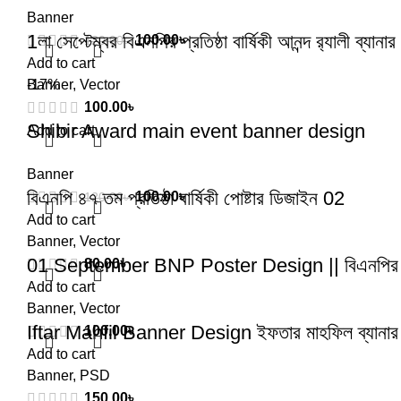
Banner
1লা সেপ্টেম্বর বিএনপির প্রতিষ্ঠা বার্ষিকী আনন্দ র‌্যালী ব্যান
100.00
৳
120.00
৳
Add to cart
Banner
-17%
,
Vector
100.00
৳
Shibir Award main event banner design
Add to cart
Banner
বিএনপি ৪৭ তম প্রতিষ্ঠা বার্ষিকী পোষ্টার ডিজাইন 02
100.00
৳
120.00
৳
Add to cart
Banner
,
Vector
01 September BNP Poster Design || বিএনপির ৪৭প্রত
80.00
৳
Add to cart
Banner
,
Vector
Iftar Mahfil Banner Design ইফতার মাহফিল ব্যানার
100.00
৳
Add to cart
Banner
,
PSD
150.00
৳