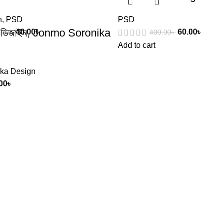
n
,
PSD
PSD
িকা ডিজাইন, Jonmo Soronika
40.00
৳
60.00
৳
.00
৳
400.00
৳
Add to cart
ika Design
00
৳