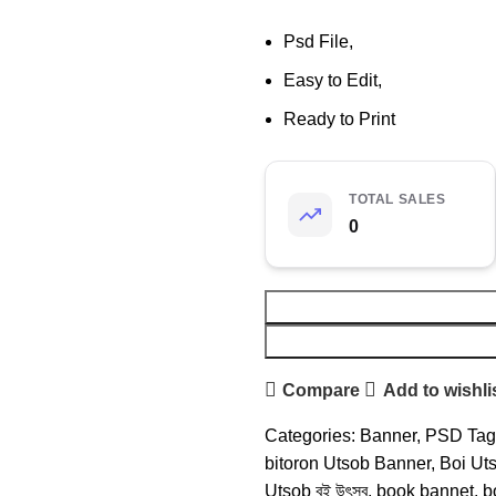
Psd File,
Easy to Edit,
Ready to Print
TOTAL SALES
0
Compare
Add to wishli
Categories:
Banner
,
PSD
Tag
bitoron Utsob Banner
,
Boi Ut
Utsob বই উৎসব
,
book bannet
,
b