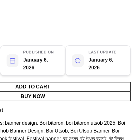
PUBLISHED ON
LAST UPDATE
January 6,
January 6,
2026
2026
ADD TO CART
BUY NOW
st
s:
banner design
,
Boi bitoron
,
boi bitoron utsob 2025
,
Boi
shob Banner Design
,
Boi Utsob
,
Boi Utsob Banner
,
Boi
ook festival
,
Festival banner
,
বই উৎসব
,
বই উৎসব ব্যানাট
,
বই বিতরণ
,