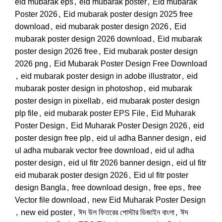
eid mubarak eps
,
eid mubarak poster
,
Eid mubarak
Poster 2026
,
Eid mubarak poster design 2025 free
download
,
eid mubarak poster design 2026
,
Eid
mubarak poster design 2026 download
,
Eid mubarak
poster design 2026 free
,
Eid mubarak poster design
2026 png
,
Eid Mubarak Poster Design Free Download
,
eid mubarak poster design in adobe illustrator
,
eid
mubarak poster design in photoshop
,
eid mubarak
poster design in pixellab
,
eid mubarak poster design
plp file
,
eid mubarak poster EPS File
,
Eid Muharak
Poster Design
,
Eid Muharak Poster Design 2026
,
eid
poster design free plp
,
eid ul adha Banner design
,
eid
ul adha mubarak vector free download
,
eid ul adha
poster design
,
eid ul fitr 2026 banner design
,
eid ul fitr
eid mubarak poster design 2026
,
Eid ul fitr poster
design Bangla
,
free download design
,
free eps
,
free
Vector file download
,
new Eid Muharak Poster Design
,
new eid poster
,
ঈদ উল ফিতরের পোস্টার ডিজাইন বাংলা
,
ঈদ