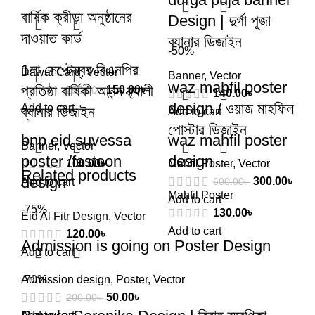
বার্ষিক ক্রীড়া অনুষ্ঠানের
Design | দুর্গা পূজা
দাওয়াত কার্ড
ব্যানার ডিজাইন
-50%
1লা সেপ্টেম্বর বিএনপির
Dawat Card
,
Vector
Banner
,
Vector
waz mahfil poster
প্রতিষ্ঠা বার্ষিকী আনন্দ র‌্যালী
150.00
৳
250.00
৳
140.00
৳
design / ওয়াজ মাহফিল
Add to cart
ব্যানার ডিজাইন
Add to cart
পোস্টার ডিজাইন
bnp eid suvessa
waz mahfil poster
Banner
,
Vector
poster /fastoon
design
100.00
৳
Mahfil Poster
,
Vector
Related products
design
300.00
৳
600.00
৳
Add to cart
Mahfil Poster
Add to cart
-75%
130.00
৳
Eid Al Fitr Design
,
Vector
Add to cart
120.00
৳
Admission is going on Poster Design
Add to cart
Admission design
-70%
,
Poster
,
Vector
50.00
৳
200.00
৳