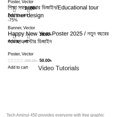
Poster
,
Vector
শিক্ষা সফর ব্যানার ডিজাইন/Educational tour
20.00
৳
banner design
Add to cart
-75%
Banner
,
Vector
Happy New Year Poster 2025 / নতুন বছরের
30.00
৳
200.00
৳
শুভেচ্ছা পোস্টার ডিজাইন
Add to cart
Poster
,
Vector
50.00
৳
200.00
৳
Video Tutorials
Add to cart
Tech Aminul 450 provides everyone with free graphic