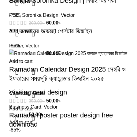
Bangla Soronika Design | বিবাহ স্মরণিকা
Add to cart
PSD
-75%
,
Soronika Design
,
Vector
60.00
৳
200.00
৳
মাহে রমজানের শুভেচ্ছা পোস্টার ডিজাইন
Add to cart
Poster
-86%
,
Vector
50.00
৳
200.00
৳
Add to cart
Ramadan Calendar Design 2025 সেহরি ও
ইফতারের সময়সূচি ক্যালেন্ডার ডিজাইন ২০২৫
Visiting card design
Calendar
,
Vector
50.00
৳
350.00
৳
Business Card
,
Vector
Add to cart
Ramadan poster poster design free
50.00
৳
Add to cart
download
-85%