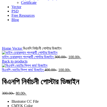
Certificate
Vector
PSD
Free Resources
Blog
-73%
Click to enlarge
Home
Vector
বিএনপি নির্বাচনী পোস্টার ডিজাইন
Original
Current
ভাইস চেয়ারম্যান পদপ্রার্থী পোস্টার ডিজাইন
300.00
৳
100.00
৳
price
price
Back to products
was:
is:
Original
300.00৳ .
Current
100.00৳ .
বিএনপি ভোটের স্লিপ কার্ড ডিজাইন
400.00
৳
100.00
৳
price
price
was:
is:
বিএনপি নির্বাচনী পোস্টার ডিজাইন
400.00৳ .
100.00৳ .
Original
Current
300.00
৳
80.00
৳
price
price
Illustrator CC File
was:
is:
CMYK Color
300.00৳ .
80.00৳ .