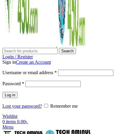
Search
Login / Register
Sign in
Create an Account
Username or email address
*
Password
*
Log in
Lost your password?
Remember me
Wishlist
0
items
0.00
৳
Menu