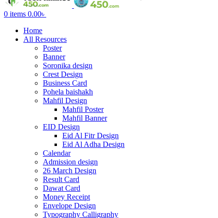
0
items
0.00
৳
Home
All Resources
Poster
Banner
Soronika design
Crest Design
Business Card
Pohela baishakh
Mahfil Design
Mahfil Poster
Mahfil Banner
EID Design
Eid Al Fitr Design
Eid Al Adha Design
Calendar
Admission design
26 March Design
Result Card
Dawat Card
Money Receipt
Envelope Design
Typography Calligraphy