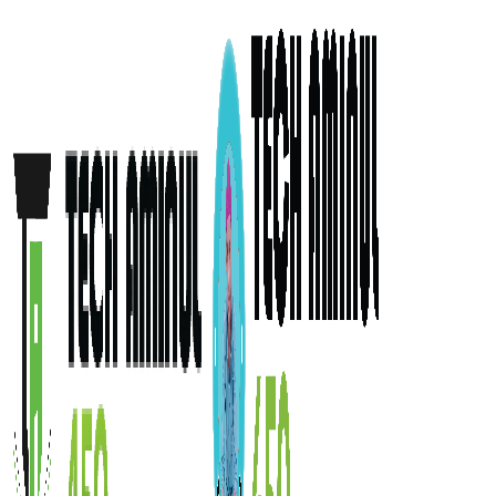
ADD ANYTHING HERE OR JUST REMOVE IT…