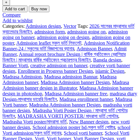
Add to cart
Buy now
Compare
Add to wishlist
Categories:
Admission design
,
Vector
Tags:
2026 সালেরর মাদ্রাসার ভর্তি
ক্যালেন্ডার ডিজাইন
,
admission form
,
admission going on
,
admission
going on banner
,
admission going on design
,
admission going on
poster
,
Admission leaflet স্কুল ভর্তি লিফলেট
,
Admission Notification
Banner-24 / স্কুলের ভর্তি বিজ্ঞাপনের ব্যানার
,
Admisson Banner
,
Admit
Banner
,
Annual report brochure Design | বার্ষিক প্রতিবেদন ব্রোশিয়ার
ডিজাইন | মাদ্রাসার বার্ষিক প্রতিবেদন প্রচারপত্র ডিজাইন
,
Bangla design
,
Banner Vorti
,
creative admission on banner
,
creative vorti banner
design
,
Enrollment in Progress banner Design
,
islamic Design
,
Madrasa Admission
,
Madrasa admission Bannar
,
Madrasa
Admission banner
,
Madrasa Admission banner Design
,
Madrasa
Admission banner design in illustrator
,
Madrasa Admission banner
design in photoshop
,
Madrasa Admission banner free
,
madrasa diary
Design-মাদ্রাসার ডায়েরি ডিজাইন
,
Madrasa enrollment banner
,
Madrasa
Vorti banner
,
Madrasha Admission banner Design
,
madrasha vorti
banner design
,
Madrasha Vorti Poster Design / মাদ্রাসা ভর্তি পোস্টার
ডিজাইন
,
MADRASHA VORTI POSTER/ মাদরাসা ভর্তি পোস্টার
,
Madrasha Vorti poster/মাদরাসা ভর্তি
,
New Banner design
,
new vorti
banner design
,
School admission poster bd-স্কুল ভর্তি পোষ্টার
,
school
Vorti admission/স্কুল ভর্তি ব্যানার
,
School vorti banner
,
School Vorti
Banner Design
,
Vorti
,
Vorti banner
,
Vorti Banner Design
,
vorti