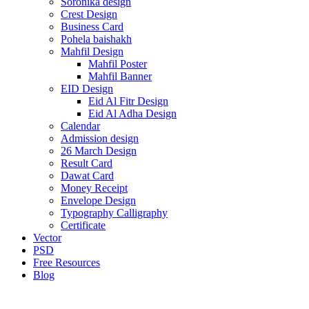
Soronika design
Crest Design
Business Card
Pohela baishakh
Mahfil Design
Mahfil Poster
Mahfil Banner
EID Design
Eid Al Fitr Design
Eid Al Adha Design
Calendar
Admission design
26 March Design
Result Card
Dawat Card
Money Receipt
Envelope Design
Typography Calligraphy
Certificate
Vector
PSD
Free Resources
Blog