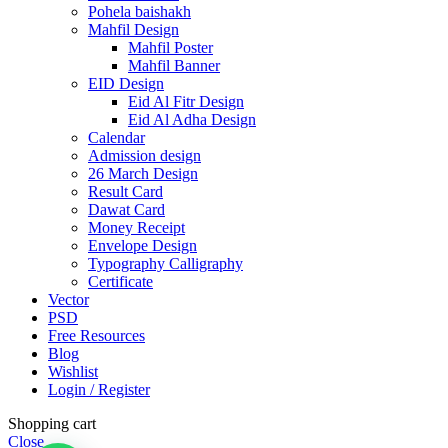
Pohela baishakh
Mahfil Design
Mahfil Poster
Mahfil Banner
EID Design
Eid Al Fitr Design
Eid Al Adha Design
Calendar
Admission design
26 March Design
Result Card
Dawat Card
Money Receipt
Envelope Design
Typography Calligraphy
Certificate
Vector
PSD
Free Resources
Blog
Wishlist
Login / Register
Shopping cart
Close