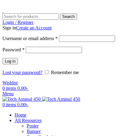
ADD ANYTHING HERE OR JUST REMOVE IT…
Search
Login / Register
Sign in
Create an Account
Username or email address
*
Password
*
Log in
Lost your password?
Remember me
Wishlist
0
items
0.00
৳
Menu
0
items
0.00
৳
Home
All Resources
Poster
Banner