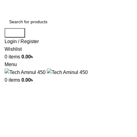
ADD ANYTHING HERE OR JUST REMOVE IT…
Search
Login / Register
Wishlist
0
items
0.00
৳
Menu
0
items
0.00
৳
-67%
Click to enlarge