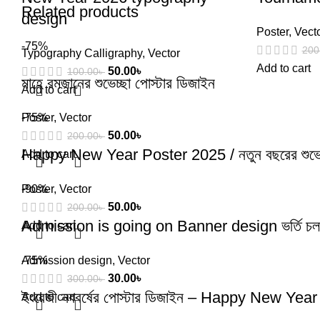
Related products
design
Poster
,
Vect
-75%
200
Typography Calligraphy
,
Vector
Add to cart
50.00
৳
100.00
৳
মাহে রমজানের শুভেচ্ছা পোস্টার ডিজাইন
Add to cart
Poster
-75%
,
Vector
50.00
৳
200.00
৳
Happy New Year Poster 2025 / নতুন বছরের শুভেচ্ছ
Add to cart
Poster
-90%
,
Vector
50.00
৳
200.00
৳
Admission is going on Banner design ভর্তি চলছে
Add to cart
Admission design
-75%
,
Vector
30.00
৳
300.00
৳
ইংরেজী নববর্ষের পোস্টার ডিজাইন – Happy New Ye
Add to cart