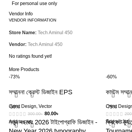
For personal use only
Vendor Info
VENDOR INFORMATION
Store Name:
Tech Aminul 450
Vendor:
Tech Aminul 450
No ratings found yet!
More Products
-73%
-60%
সম্মাননা ক্রেস্ট ডিজাইন EPS
কাস্টম সম্মা
Crest Design
,
Vector
Crest Desig
-50%
-75%
80.00
৳
300.00
৳
200
নতুন বছরের 2026 টাইপোগ্রাফি ডিজাইন -
ক্রিকেট টুর্
Add to cart
Add to cart
New Year 2026 typography
Tourname