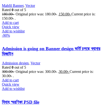
Mahfil Banner
,
Vector
Rated
0
out of 5
180.00
৳
Original price was: 180.00৳ .
150.00
৳
Current price is:
150.00৳ .
Add to cart
Quick view
Add to wishlist
-90%
Admission is going on Banner design ভর্তি চলছে ব্যানার
ডিজাইন
Admission design
,
Vector
Rated
0
out of 5
300.00
৳
Original price was: 300.00৳ .
30.00
৳
Current price is:
30.00৳ .
Add to cart
Quick view
Add to wishlist
বিবাহ স্মরণিকা PSD file