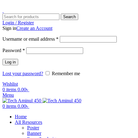
ADD ANYTHING HERE OR JUST REMOVE IT…
Search
Login / Register
Sign in
Create an Account
Username or email address
*
Password
*
Log in
Lost your password?
Remember me
Wishlist
0
items
0.00
৳
Menu
0
items
0.00
৳
Home
All Resources
Poster
Banner