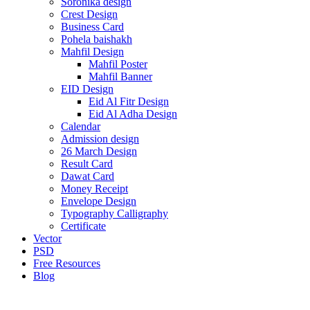
Soronika design
Crest Design
Business Card
Pohela baishakh
Mahfil Design
Mahfil Poster
Mahfil Banner
EID Design
Eid Al Fitr Design
Eid Al Adha Design
Calendar
Admission design
26 March Design
Result Card
Dawat Card
Money Receipt
Envelope Design
Typography Calligraphy
Certificate
Vector
PSD
Free Resources
Blog
-80%