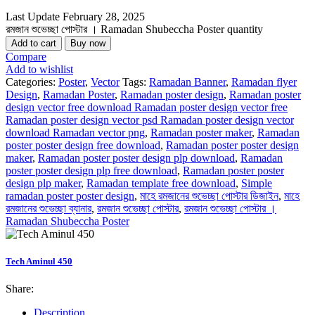
Last Update
February 28, 2025
রমজান শুভেচ্ছা পোস্টার । Ramadan Shubeccha Poster quantity
Add to cart
Buy now
Compare
Add to wishlist
Categories:
Poster
,
Vector
Tags:
Ramadan Banner
,
Ramadan flyer
Design
,
Ramadan Poster
,
Ramadan poster design
,
Ramadan poster
design vector free download Ramadan poster design vector free
Ramadan poster design vector psd Ramadan poster design vector
download Ramadan vector png
,
Ramadan poster maker
,
Ramadan
poster poster design free download
,
Ramadan poster poster design
maker
,
Ramadan poster poster design plp download
,
Ramadan
poster poster design plp free download
,
Ramadan poster poster
design plp maker
,
Ramadan template free download
,
Simple
ramadan poster poster design
,
মাহে রমজানের শুভেচ্ছা পোস্টার ডিজাইন
,
মাহে
রমজানের শুভেচ্ছা ব্যানার
,
রমজান শুভেচ্ছা পোস্টার
,
রমজান শুভেচ্ছা পোস্টার ।
Ramadan Shubeccha Poster
Tech Aminul 450
Share:
Description