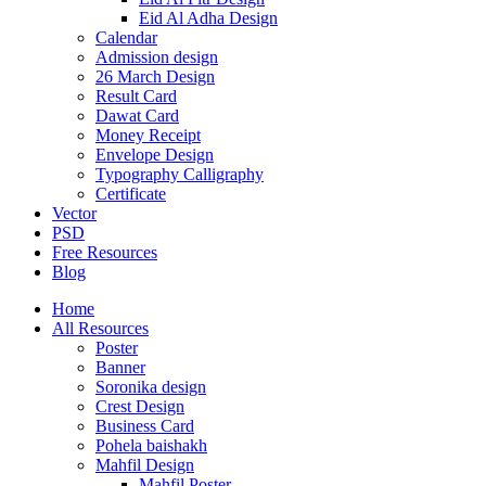
Eid Al Adha Design
Calendar
Admission design
26 March Design
Result Card
Dawat Card
Money Receipt
Envelope Design
Typography Calligraphy
Certificate
Vector
PSD
Free Resources
Blog
Home
All Resources
Poster
Banner
Soronika design
Crest Design
Business Card
Pohela baishakh
Mahfil Design
Mahfil Poster