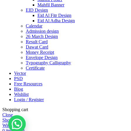
Mahfil Banner
EID Design
Eid Al Fitr Design
Eid Al Adha Design
Calendar
Admission design
26 March Design
Result Card
Dawat Card
Money Receipt
Envelope Design
Typography Calligraphy
Certificate
Vector
PSD
Free Resources
Blog
Wishlist
Login / Register
Shopping cart
Close
Shop
Wishlist
0
items
Cart