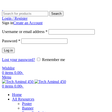
ADD ANYTHING HERE OR JUST REMOVE IT…
Search
Login / Register
Sign in
Create an Account
Username or email address
*
Password
*
Log in
Lost your password?
Remember me
Wishlist
0
items
0.00
৳
Menu
0
items
0.00
৳
Home
All Resources
Poster
Banner