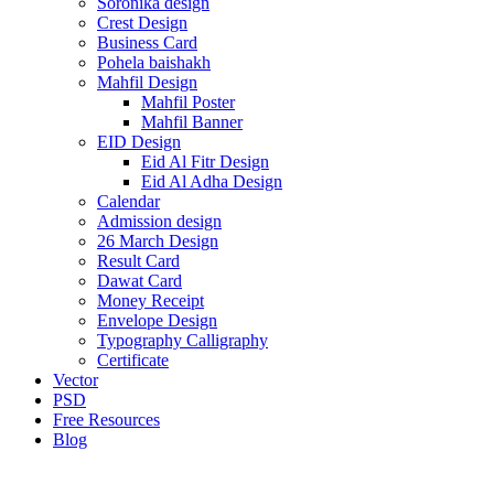
Soronika design
Crest Design
Business Card
Pohela baishakh
Mahfil Design
Mahfil Poster
Mahfil Banner
EID Design
Eid Al Fitr Design
Eid Al Adha Design
Calendar
Admission design
26 March Design
Result Card
Dawat Card
Money Receipt
Envelope Design
Typography Calligraphy
Certificate
Vector
PSD
Free Resources
Blog
-13%