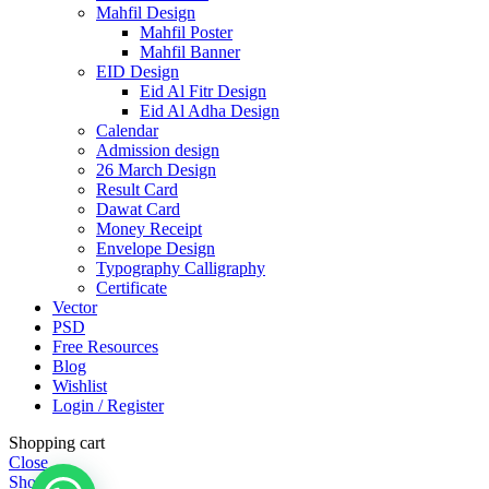
Mahfil Design
Mahfil Poster
Mahfil Banner
EID Design
Eid Al Fitr Design
Eid Al Adha Design
Calendar
Admission design
26 March Design
Result Card
Dawat Card
Money Receipt
Envelope Design
Typography Calligraphy
Certificate
Vector
PSD
Free Resources
Blog
Wishlist
Login / Register
Shopping cart
Close
Shop