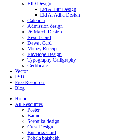
EID Design
Eid Al Fitr Design
Eid Al Adha Design
Calendar
Admission design
26 March Design
Result Card
Dawat Card
Money Receipt
Envelope Design
Typography Calligraphy
Certificate
Vector
PSD
Free Resources
Blog
Home
All Resources
Poster
Banner
Soronika design
Crest Design
Business Card
Pohela baishakh