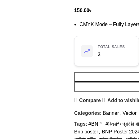
150.00
৳
CMYK Mode – Fully Layered
TOTAL SALES
2
Compare
Add to wishli
Categories:
Banner
,
Vector
Tags:
#BNP
,
#বিএনপির প্রতিষ্ঠা বার
Bnp poster
,
BNP Poster 202