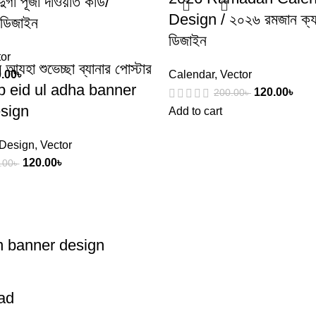
্গা পূজা দাওয়াত কার্ড/
Design / ২০২৬ রমজান ক্যাল
 ডিজাইন
ডিজাইন
or
আযহা শুভেচ্ছা ব্যানার পোস্টার
.00
৳
Calendar
,
Vector
p eid ul adha banner
120.00
৳
200.00
৳
esign
Add to cart
 Design
,
Vector
120.00
৳
.00
৳
ion banner design
ad