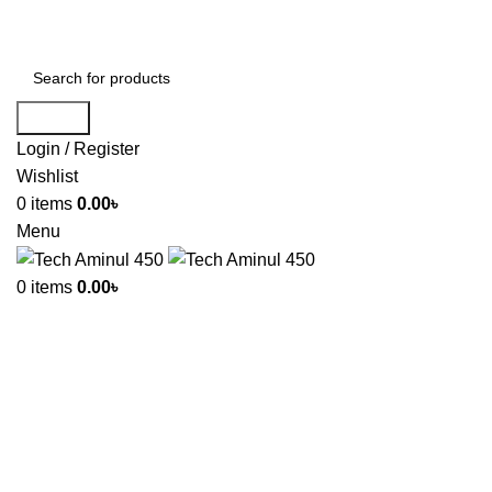
ADD ANYTHING HERE OR JUST REMOVE IT…
Search
Login / Register
Wishlist
0
items
0.00
৳
Menu
0
items
0.00
৳
Click to enlarge