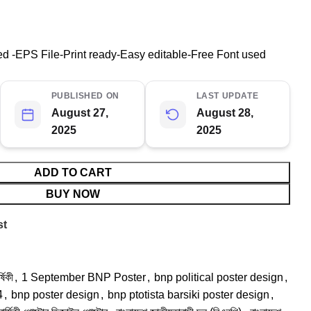
 -EPS File-Print ready-Easy editable-Free Font used
PUBLISHED ON
LAST UPDATE
August 27,
August 28,
2025
2025
ADD TO CART
BUY NOW
st
্ষিকী
,
1 September BNP Poster
,
bnp political poster design
,
4
,
bnp poster design
,
bnp ptotista barsiki poster design
,