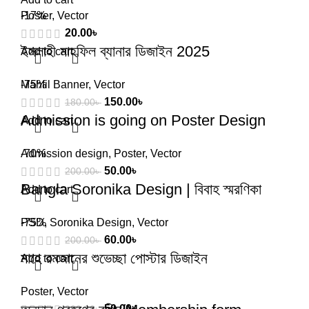
Poster
-17%
,
Vector
20.00
৳
ইসলাহী মাহফিল ব্যানার ডিজাইন 2025
Add to cart
Mahfil Banner
-75%
,
Vector
150.00
৳
180.00
৳
Admission is going on Poster Design
Add to cart
Admission design
-70%
,
Poster
,
Vector
50.00
৳
200.00
৳
Bangla Soronika Design | বিবাহ স্মরণিকা
Add to cart
PSD
-75%
,
Soronika Design
,
Vector
60.00
৳
200.00
৳
মাহে রমজানের শুভেচ্ছা পোস্টার ডিজাইন
Add to cart
Poster
,
Vector
50.00
৳