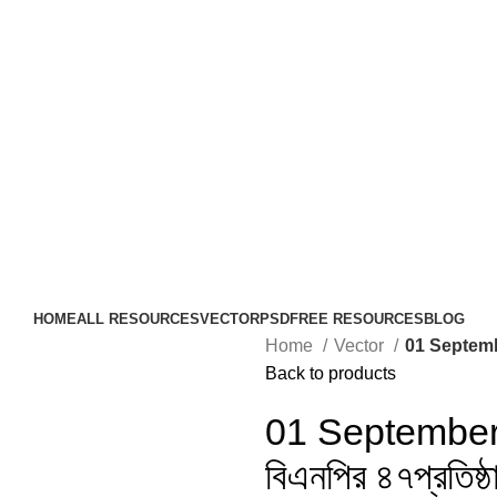
HOME
ALL RESOURCES
VECTOR
PSD
FREE RESOURCES
BLOG
Home
Vector
01 September 
Back to products
01 September
বিএনপির ৪৭প্রতিষ্ঠা