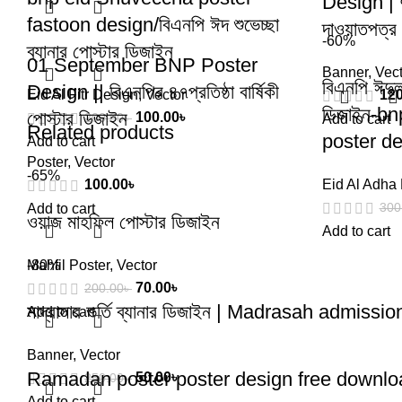
Design | দুর
fastoon design/বিএনপি ঈদ শুভেচ্ছা
দাওয়াতপত্র
-60%
ব্যানার পোস্টার ডিজাইন
01 September BNP Poster
Banner
,
Vect
বিএনপি ঈদুল 
Design || বিএনপির ৪৭প্রতিষ্ঠা বার্ষিকী
Eid Al Fitr Design
,
Vector
120
ডিজাইন-bn
পোস্টার ডিজাইন
100.00
৳
200.00
৳
Add to cart
Related products
poster d
Add to cart
Poster
,
Vector
-65%
100.00
৳
Eid Al Adha
300
Add to cart
ওয়াজ মাহফিল পোস্টার ডিজাইন
Add to cart
Mahfil Poster
-80%
,
Vector
70.00
৳
200.00
৳
মাদ্রাসার ভর্তি ব্যানার ডিজাইন | Madrasah admiss
Add to cart
Banner
,
Vector
Ramadan poster poster design free downlo
50.00
৳
250.00
৳
Add to cart