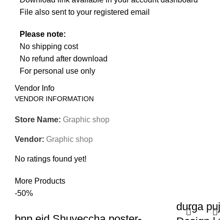
File also sent to your registered email
Please note:
No shipping cost
No refund after download
For personal use only
Vendor Info
VENDOR INFORMATION
Store Name:
Graphic shop
Vendor:
Graphic shop
No ratings found yet!
More Products
-50%
durga puj
bnp eid Shuveccha poster-