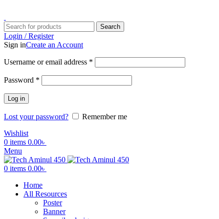
ADD ANYTHING HERE OR JUST REMOVE IT…
Search
Login / Register
Sign in
Create an Account
Username or email address
*
Password
*
Log in
Lost your password?
Remember me
Wishlist
0
items
0.00
৳
Menu
0
items
0.00
৳
Home
All Resources
Poster
Banner