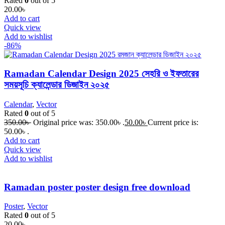
Rated
0
out of 5
20.00
৳
Add to cart
Quick view
Add to wishlist
-86%
Ramadan Calendar Design 2025 সেহরি ও ইফতারের
সময়সূচি ক্যালেন্ডার ডিজাইন ২০২৫
Calendar
,
Vector
Rated
0
out of 5
350.00
৳
Original price was: 350.00৳ .
50.00
৳
Current price is:
50.00৳ .
Add to cart
Quick view
Add to wishlist
Ramadan poster poster design free download
Poster
,
Vector
Rated
0
out of 5
20.00
৳