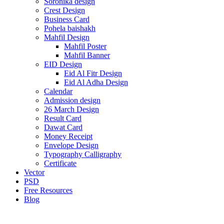
Soronika design
Crest Design
Business Card
Pohela baishakh
Mahfil Design
Mahfil Poster
Mahfil Banner
EID Design
Eid Al Fitr Design
Eid Al Adha Design
Calendar
Admission design
26 March Design
Result Card
Dawat Card
Money Receipt
Envelope Design
Typography Calligraphy
Certificate
Vector
PSD
Free Resources
Blog
-53%