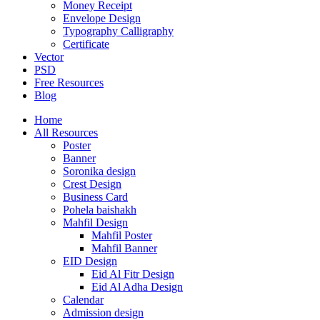
Money Receipt
Envelope Design
Typography Calligraphy
Certificate
Vector
PSD
Free Resources
Blog
Home
All Resources
Poster
Banner
Soronika design
Crest Design
Business Card
Pohela baishakh
Mahfil Design
Mahfil Poster
Mahfil Banner
EID Design
Eid Al Fitr Design
Eid Al Adha Design
Calendar
Admission design