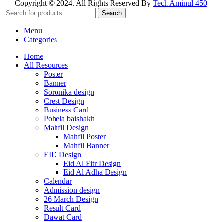
Copyright © 2024. All Rights Reserved By
Tech Aminul 450
Search
Menu
Categories
Home
All Resources
Poster
Banner
Soronika design
Crest Design
Business Card
Pohela baishakh
Mahfil Design
Mahfil Poster
Mahfil Banner
EID Design
Eid Al Fitr Design
Eid Al Adha Design
Calendar
Admission design
26 March Design
Result Card
Dawat Card