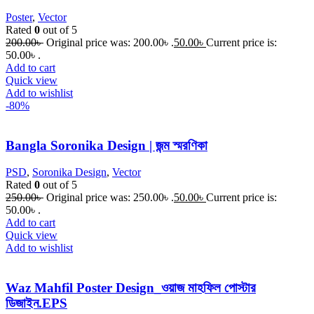
Poster
,
Vector
Rated
0
out of 5
200.00
৳
Original price was: 200.00৳ .
50.00
৳
Current price is:
50.00৳ .
Add to cart
Quick view
Add to wishlist
-80%
Bangla Soronika Design | জন্ম স্মরণিকা
PSD
,
Soronika Design
,
Vector
Rated
0
out of 5
250.00
৳
Original price was: 250.00৳ .
50.00
৳
Current price is:
50.00৳ .
Add to cart
Quick view
Add to wishlist
Waz Mahfil Poster Design_ওয়াজ মাহফিল পোস্টার
ডিজাইন.EPS