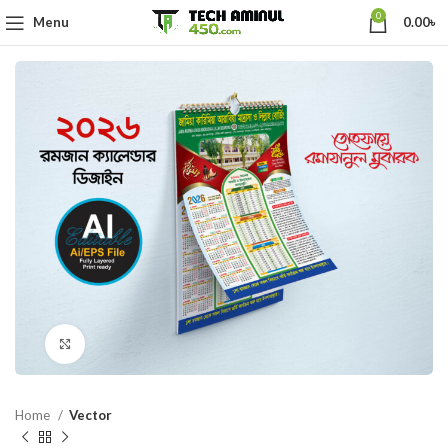
0
Menu
0.00
৳
Click to enlarge
Home
Vector