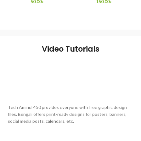
50.00
৳
150.00
৳
ADD TO CART
ADD TO CART
Video Tutorials
Tech Aminul 450 provides everyone with free graphic design
files. Bengali offers print-ready designs for posters, banners,
social media posts, calendars, etc.