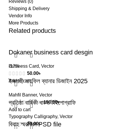
Reviews (0)
Shipping & Delivery
Vendor Info
More Products
Related products
Dokaner business card desgin
Business Card
-17%
,
Vector
50.00
৳
ইসলাহী মাহফিল ব্যানার ডিজাইন 2025
Add to cart
Mahfil Banner
,
Vector
প্রতিষ্ঠা বার্ষিকী বাংলা টাইপোগ্রাফি
150.00
৳
180.00
৳
Add to cart
Typography Calligraphy
,
Vector
বিবাহ স্মরণিকা PSD file
20.00
৳