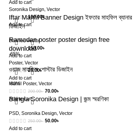
Add to cart
Soronika Design
,
Vector
Iftar Mahfil Banner Design ইফতার মাহফিল ব্যানার
100.00
৳
Add to cart
ডিজাইন
Ramadan poster poster design free
Banner
,
Vector
download
150.00
৳
-65%
Add to cart
Poster
,
Vector
ওয়াজ মাহফিল পোস্টার ডিজাইন
20.00
৳
Add to cart
Mahfil Poster
-80%
,
Vector
70.00
৳
200.00
৳
Bangla Soronika Design | জন্ম স্মরণিকা
Add to cart
PSD
,
Soronika Design
,
Vector
50.00
৳
250.00
৳
Add to cart