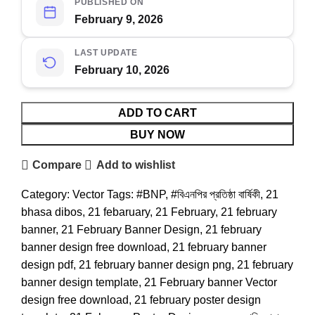
PUBLISHED ON
February 9, 2026
LAST UPDATE
February 10, 2026
ADD TO CART
BUY NOW
Compare
Add to wishlist
Category:
Vector
Tags:
#BNP
,
#বিএনপির প্রতিষ্ঠা বার্ষিকী
,
21
bhasa dibos
,
21 febaruary
,
21 February
,
21 february
banner
,
21 February Banner Design
,
21 february
banner design free download
,
21 february banner
design pdf
,
21 february banner design png
,
21 february
banner design template
,
21 February banner Vector
design free download
,
21 february poster design