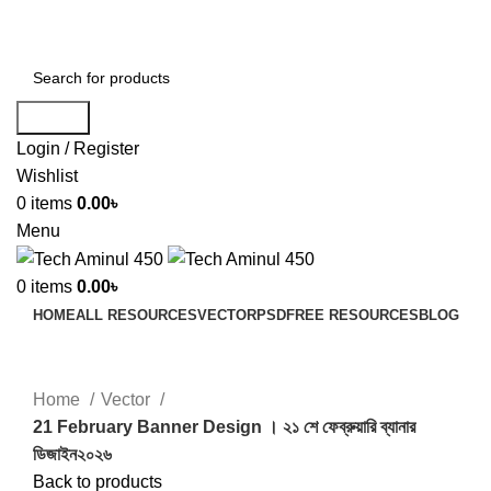
ADD ANYTHING HERE OR JUST REMOVE IT…
Search
Login / Register
Wishlist
0
items
0.00
৳
Menu
0
items
0.00
৳
HOME
ALL RESOURCES
VECTOR
PSD
FREE RESOURCES
BLOG
Click to enlarge
Home
Vector
21 February Banner Design । ২১ শে ফেব্রুয়ারি ব্যানার
ডিজাইন২০২৬
Back to products