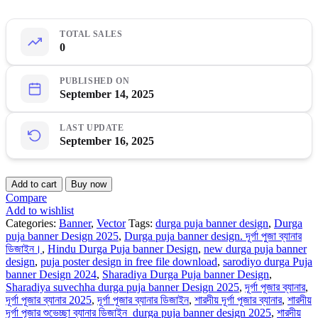
TOTAL SALES
0
PUBLISHED ON
September 14, 2025
LAST UPDATE
September 16, 2025
durga
Add to cart
Buy now
puja
Compare
banner
Add to wishlist
Design
Categories:
Banner
,
Vector
Tags:
durga puja banner design
,
Durga
|
puja banner Design 2025
,
Durga puja banner design. দূর্গা পুজা ব্যানার
দুর্গা
ডিজাইন।
,
Hindu Durga Puja banner Design
,
new durga puja banner
পূজা
design
,
puja poster design in free file download
,
sarodiyo durga Puja
ব্যানার
banner Design 2024
,
Sharadiya Durga Puja banner Design
,
ডিজাইন
Sharadiya suvechha durga puja banner Design 2025
,
দূর্গা পূজার ব্যানার
,
quantity
দূর্গা পূজার ব্যানার 2025
,
দূর্গা পূজার ব্যানার ডিজাইন
,
শারদীয় দূর্গা পূজার ব্যানার
,
শারদীয়
দূর্গা পূজার শুভেচ্ছা ব্যানার ডিজাইন_durga puja banner design 2025
,
শারদীয়