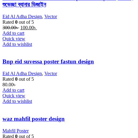
শুভেচ্ছা ব্যানার ডিজাইন
Eid Al Adha Design
,
Vector
Rated
0
out of 5
Original
Current
300.00
৳
100.00
৳
price
price
Add to cart
was:
is:
Quick view
300.00৳ .
100.00৳ .
Add to wishlist
Bnp eid suvessa poster fastun design
Eid Al Adha Design
,
Vector
Rated
0
out of 5
80.00
৳
Add to cart
Quick view
Add to wishlist
waz mahfil poster design
Mahfil Poster
Rated
0
out of 5