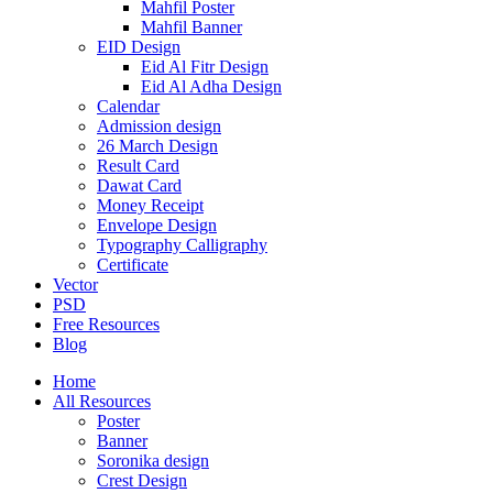
Mahfil Poster
Mahfil Banner
EID Design
Eid Al Fitr Design
Eid Al Adha Design
Calendar
Admission design
26 March Design
Result Card
Dawat Card
Money Receipt
Envelope Design
Typography Calligraphy
Certificate
Vector
PSD
Free Resources
Blog
Home
All Resources
Poster
Banner
Soronika design
Crest Design