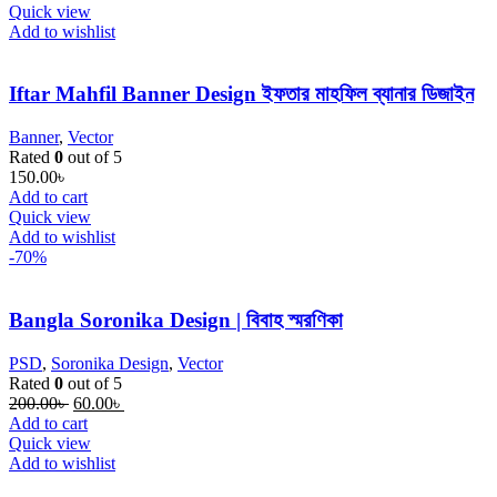
was:
is:
Quick view
250.00৳ .
150.00৳ .
Add to wishlist
Iftar Mahfil Banner Design ইফতার মাহফিল ব্যানার ডিজাইন
Banner
,
Vector
Rated
0
out of 5
150.00
৳
Add to cart
Quick view
Add to wishlist
-70%
Bangla Soronika Design | বিবাহ স্মরণিকা
PSD
,
Soronika Design
,
Vector
Rated
0
out of 5
Original
Current
200.00
৳
60.00
৳
price
price
Add to cart
was:
is:
Quick view
200.00৳ .
60.00৳ .
Add to wishlist