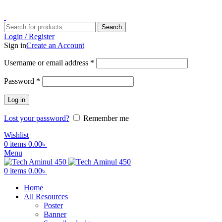
ADD ANYTHING HERE OR JUST REMOVE IT…
Search
Login / Register
Sign in
Create an Account
Username or email address
*
Password
*
Log in
Lost your password?
Remember me
Wishlist
0
items
0.00
৳
Menu
0
items
0.00
৳
Home
All Resources
Poster
Banner