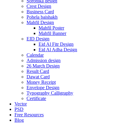
Soronika design
Crest Design
Business Card
Pohela baishakh
Mahfil Design
Mahfil Poster
Mahfil Banner
EID Design
Eid Al Fitr Design
Eid Al Adha Design
Calendar
Admission design
26 March Design
Result Card
Dawat Card
Money Receipt
Envelope Design
Typography Calligraphy
Certificate
Vector
PSD
Free Resources
Blog