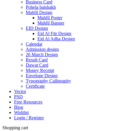
Business Card
Pohela baishakh
Mahfil Design
Mahfil Poster
Mahfil Banner
EID Design
Eid Al Fitr Design
Eid Al Adha Design
Calendar
Admission design
26 March Design
Result Card
Dawat Card
Money Receipt
Envelope Design
Typography Calligraphy
Certificate
Vector
PSD
Free Resources
Blog
Wishlist
Login / Register
Shopping cart