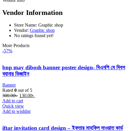
Vendor Info
Vendor Information
Store Name:
Graphic shop
Vendor:
Graphic shop
No ratings found yet!
More Products
-57%
bnp may dibosh banner poster design- বিএনপি মে দিবস
ব্যানার ডিজাইন
Banner
Rated
0
out of 5
Original
Current
300.00
৳
130.00
৳
price
price
Add to cart
was:
is:
Quick view
300.00৳ .
130.00৳ .
Add to wishlist
iftar invitation card design – ইফতার মাহফিল দাওয়াত কার্ড