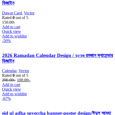
ডিজাইন
Dawat Card
,
Vector
Rated
0
out of 5
150.00
৳
Add to cart
Quick view
Add to wishlist
-50%
2026 Ramadan Calendar Design / ২০২৬ রমজান ক্যালেন্ডার
ডিজাইন
Calendar
,
Vector
Rated
0
out of 5
Original
Current
200.00
৳
100.00
৳
price
price
Add to cart
was:
is:
Quick view
200.00৳ .
100.00৳ .
Add to wishlist
-67%
eid ul adha suveccha banner-poster design/ঈদুল আযহা