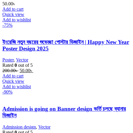
50.00
৳
Add to cart
Quick view
Add to wishlist
-75%
ইংরেজি নতুন বছরের শুভেচ্ছা পোস্টার ডিজাইন | Happy New Year
Poster Design 2025
Poster
,
Vector
Rated
0
out of 5
Original
Current
200.00
৳
50.00
৳
price
price
Add to cart
was:
is:
Quick view
200.00৳ .
50.00৳ .
Add to wishlist
-90%
Admission is going on Banner design ভর্তি চলছে ব্যানার
ডিজাইন
Admission design
,
Vector
Rated
0
out of 5