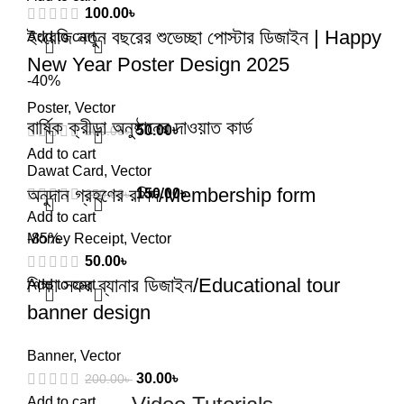
100.00
৳
ইংরেজি নতুন বছরের শুভেচ্ছা পোস্টার ডিজাইন | Happy
Add to cart
New Year Poster Design 2025
-40%
Poster
,
Vector
বার্ষিক ক্রীড়া অনুষ্ঠানের দাওয়াত কার্ড
50.00
৳
200.00
৳
Add to cart
Dawat Card
,
Vector
অনুদান গ্রহণের রশিদ/Membership form
150.00
৳
250.00
৳
Add to cart
Money Receipt
-85%
,
Vector
50.00
৳
শিক্ষা সফর ব্যানার ডিজাইন/Educational tour
Add to cart
banner design
Banner
,
Vector
30.00
৳
200.00
৳
Add to cart