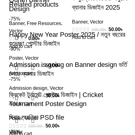
Related products
ব্যানার ডিজাইন 2025
Design
-75%
Banner
,
Vector
Banner
,
Free Resources
,
50.00
৳
100.00
৳
Vector
Happy New Year Poster 2025 / নতুন বছরের
Add to cart
0.00
৳
শুভেচ্ছা পোস্টার ডিজাইন
Add to cart
-90%
Poster
,
Vector
Admission is going on Banner design ভর্তি
50.00
৳
200.00
৳
চলছে ব্যানার ডিজাইন
Add to cart
-75%
Admission design
,
Vector
ক্রিকেট টুর্নামেন্ট পোস্টার ডিজাইন | Cricket
30.00
৳
300.00
৳
Tournament Poster Design
Add to cart
বিবাহ স্মরণিকা PSD file
Poster
,
Vector
50.00
৳
200.00
৳
Vector
-75%
Add to cart