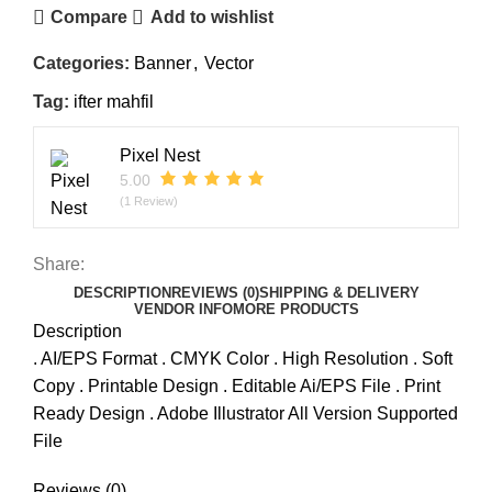
Compare
Add to wishlist
Categories:
Banner
,
Vector
Tag:
ifter mahfil
Pixel Nest
5.00
(1 Review)
Share:
DESCRIPTION
REVIEWS (0)
SHIPPING & DELIVERY
VENDOR INFO
MORE PRODUCTS
Description
. AI/EPS Format . CMYK Color . High Resolution . Soft
Copy . Printable Design . Editable Ai/EPS File . Print
Ready Design . Adobe Illustrator All Version Supported
File
Reviews (0)