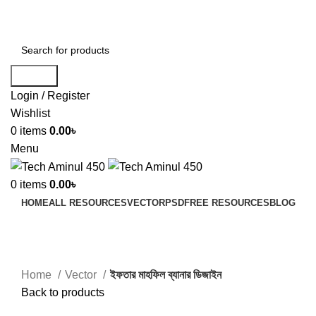
ADD ANYTHING HERE OR JUST REMOVE IT…
Search
Login / Register
Wishlist
0
items
0.00
৳
Menu
0
items
0.00
৳
HOME
ALL RESOURCES
VECTOR
PSD
FREE RESOURCES
BLOG
-50%
Click to enlarge
Home
Vector
ইফতার মাহফিল ব্যানার ডিজাইন
Back to products