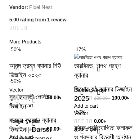
Vendor:
Pixel Nest
5.00 rating from 1 review
More Products
-50%
-17%
আনন্দ ভ্রমন ব্যানার নিউ
তারবিয়ত, শপথ গ্রহণ
ডিজাইন ২০২৫
ব্যানার
-50%
কিশোর কন্ঠ ব্যানার ডিজাইন
Vector
Banner
,
Vector
সুবর্ণজয়ন্তী পোস্টার
2025
50.00
৳
100.00
৳
100.00
৳
120.00
৳
ডিজাইন
Add to cart
Add to cart
-50%
Vector
দারসুল কুরআন ব্যানার
Poster
,
Vector
0.00
৳
কুইজ প্রতিযোগিতা ফলাফল
ডিজাইন | Darsul
60.00
৳
120.00
৳
Add to cart
ও পুরস্কার বিতরণী অনুষ্ঠান
Add to cart
Quran Banner