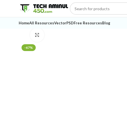
Home
All Resources
Vector
PSD
Free Resources
Blog
Click to enlarge
-67%