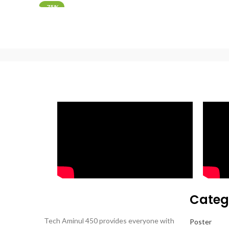
-75%
Categ
Tech Aminul 450 provides everyone with
Poster