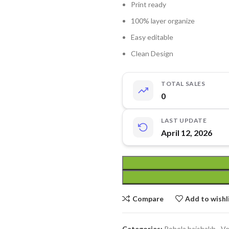
Print ready
100% layer organize
Easy editable
Clean Design
TOTAL SALES
0
LAST UPDATE
April 12, 2026
Compare
Add to wishl
Categories:
Pohela baishakh
,
Ve