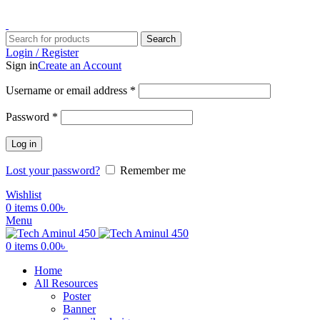
ADD ANYTHING HERE OR JUST REMOVE IT…
Search
Login / Register
Sign in
Create an Account
Username or email address
*
Password
*
Log in
Lost your password?
Remember me
Wishlist
0
items
0.00
৳
Menu
0
items
0.00
৳
Home
All Resources
Poster
Banner