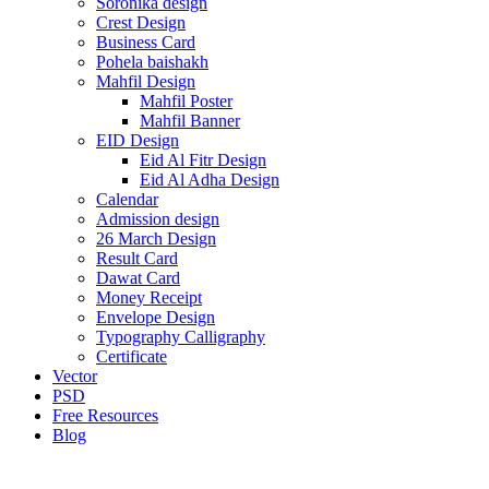
Soronika design
Crest Design
Business Card
Pohela baishakh
Mahfil Design
Mahfil Poster
Mahfil Banner
EID Design
Eid Al Fitr Design
Eid Al Adha Design
Calendar
Admission design
26 March Design
Result Card
Dawat Card
Money Receipt
Envelope Design
Typography Calligraphy
Certificate
Vector
PSD
Free Resources
Blog
-75%