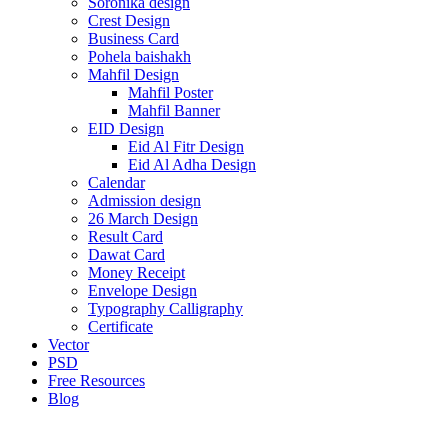
Soronika design
Crest Design
Business Card
Pohela baishakh
Mahfil Design
Mahfil Poster
Mahfil Banner
EID Design
Eid Al Fitr Design
Eid Al Adha Design
Calendar
Admission design
26 March Design
Result Card
Dawat Card
Money Receipt
Envelope Design
Typography Calligraphy
Certificate
Vector
PSD
Free Resources
Blog
-67%