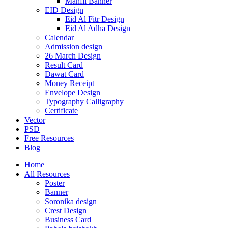
Mahfil Banner
EID Design
Eid Al Fitr Design
Eid Al Adha Design
Calendar
Admission design
26 March Design
Result Card
Dawat Card
Money Receipt
Envelope Design
Typography Calligraphy
Certificate
Vector
PSD
Free Resources
Blog
Home
All Resources
Poster
Banner
Soronika design
Crest Design
Business Card