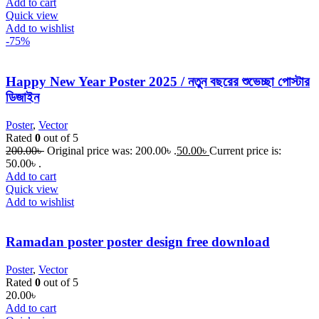
Add to cart
Quick view
Add to wishlist
-75%
Happy New Year Poster 2025 / নতুন বছরের শুভেচ্ছা পোস্টার
ডিজাইন
Poster
,
Vector
Rated
0
out of 5
200.00
৳
Original price was: 200.00৳ .
50.00
৳
Current price is:
50.00৳ .
Add to cart
Quick view
Add to wishlist
Ramadan poster poster design free download
Poster
,
Vector
Rated
0
out of 5
20.00
৳
Add to cart