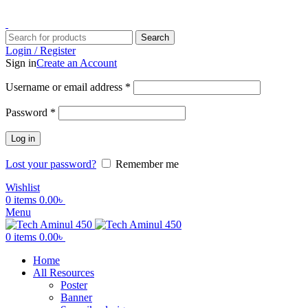
ADD ANYTHING HERE OR JUST REMOVE IT…
Search
Login / Register
Sign in
Create an Account
Username or email address
*
Password
*
Log in
Lost your password?
Remember me
Wishlist
0
items
0.00
৳
Menu
0
items
0.00
৳
Home
All Resources
Poster
Banner