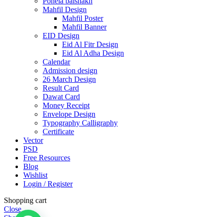
Pohela baishakh
Mahfil Design
Mahfil Poster
Mahfil Banner
EID Design
Eid Al Fitr Design
Eid Al Adha Design
Calendar
Admission design
26 March Design
Result Card
Dawat Card
Money Receipt
Envelope Design
Typography Calligraphy
Certificate
Vector
PSD
Free Resources
Blog
Wishlist
Login / Register
Shopping cart
Close