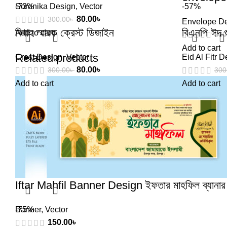
Soronika Design
-73%
,
Vector
-57%
80.00
৳
300.00
৳
Envelope D
বিবাহ স্মারক ক্রেস্ট ডিজাইন
বিএনপি ঈদ শ
Add to cart
300
Add to cart
Related products
Crest Design
,
Vector
Eid Al Fitr 
80.00
৳
300.00
৳
300
Add to cart
Add to cart
Iftar Mahfil Banner Design ইফতার মাহফিল ব্যানার
Banner
-75%
,
Vector
150.00
৳