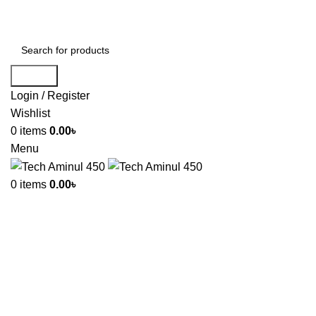
ADD ANYTHING HERE OR JUST REMOVE IT…
Search
Login / Register
Wishlist
0
items
0.00
৳
Menu
0
items
0.00
৳
-73%
Click to enlarge