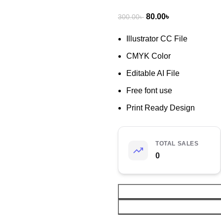
80.00
৳
300.00
৳
Illustrator CC File
CMYK Color
Editable AI File
Free font use
Print Ready Design
TOTAL SALES
0