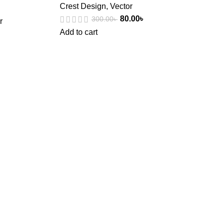
Crest Design
,
Vector
80.00
৳
300.00
৳
r
Add to cart