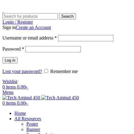
ADD ANYTHING HERE OR JUST REMOVE IT…
Search
Login / Register
Sign in
Create an Account
Username or email address
*
Password
*
Log in
Lost your password?
Remember me
Wishlist
0
items
0.00
৳
Menu
0
items
0.00
৳
Home
All Resources
Poster
Banner