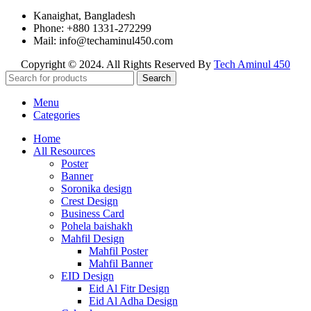
Kanaighat, Bangladesh
Phone: +880 1331-272299
Mail: info@techaminul450.com
Copyright © 2024. All Rights Reserved By
Tech Aminul 450
Search
Menu
Categories
Home
All Resources
Poster
Banner
Soronika design
Crest Design
Business Card
Pohela baishakh
Mahfil Design
Mahfil Poster
Mahfil Banner
EID Design
Eid Al Fitr Design
Eid Al Adha Design