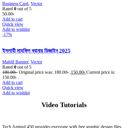
Business Card
,
Vector
Rated
0
out of 5
50.00
৳
Add to cart
Quick view
Add to wishlist
-17%
ইসলাহী মাহফিল ব্যানার ডিজাইন 2025
Mahfil Banner
,
Vector
Rated
0
out of 5
180.00
৳
Original price was: 180.00৳ .
150.00
৳
Current price is:
150.00৳ .
Add to cart
Quick view
Add to wishlist
Video Tutorials
Tech Aminul 450 provides everyone with free graphic design files.