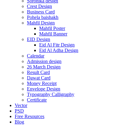
Soronika design
Crest Design
Business Card
Pohela baishakh
Mahfil Design
Mahfil Poster
Mahfil Banner
EID Design
Eid Al Fitr Design
Eid Al Adha Design
Calendar
Admission design
26 March Design
Result Card
Dawat Card
Money Receipt
Envelope Design
Typography Calligraphy
Certificate
Vector
PSD
Free Resources
Blog