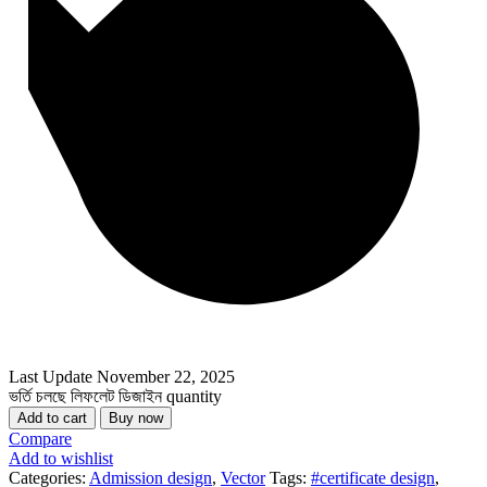
Last Update
November 22, 2025
ভর্তি চলছে লিফলেট ডিজাইন quantity
Add to cart
Buy now
Compare
Add to wishlist
Categories:
Admission design
,
Vector
Tags:
#certificate design
,