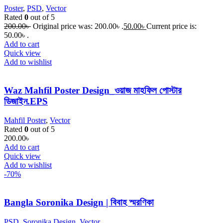
Poster
,
PSD
,
Vector
Rated
0
out of 5
200.00
৳
Original price was: 200.00৳ .
50.00
৳
Current price is:
50.00৳ .
Add to cart
Quick view
Add to wishlist
Waz Mahfil Poster Design_ওয়াজ মাহফিল পোস্টার
ডিজাইন.EPS
Mahfil Poster
,
Vector
Rated
0
out of 5
200.00
৳
Add to cart
Quick view
Add to wishlist
-70%
Bangla Soronika Design | বিবাহ স্মরণিকা
PSD
,
Soronika Design
,
Vector