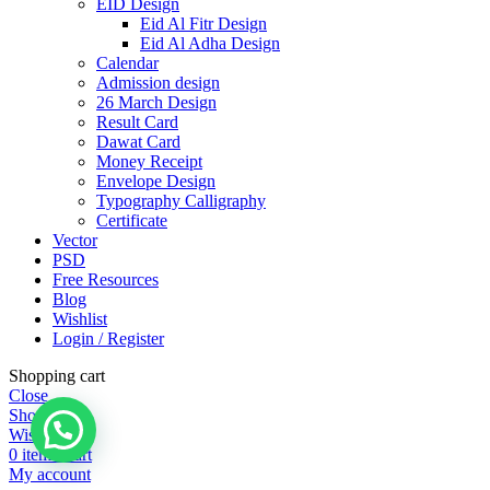
EID Design
Eid Al Fitr Design
Eid Al Adha Design
Calendar
Admission design
26 March Design
Result Card
Dawat Card
Money Receipt
Envelope Design
Typography Calligraphy
Certificate
Vector
PSD
Free Resources
Blog
Wishlist
Login / Register
Shopping cart
Close
Shop
Wishlist
0
items
Cart
My account