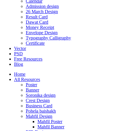
Calendar
Admission design
26 March Design
Result Card
Dawat Card
Money Receipt
Envelope Design
Typography Calligraphy
Certificate
Vector
PSD
Free Resources
Blog
Home
All Resources
Poster
Banner
Soronika design
Crest Design
Business Card
Pohela baishakh
Mahfil Design
Mahfil Poster
Mahfil Banner