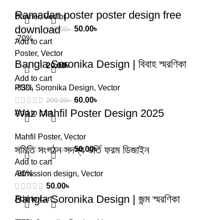
Ramadan poster poster design free
Banner
,
Vector
download
50.00
৳
250.00
৳
-70%
Add to cart
Poster
,
Vector
Bangla Soronika Design | বিবাহ স্মরণিকা
20.00
৳
Add to cart
PSD
-83%
,
Soronika Design
,
Vector
60.00
৳
200.00
৳
Waz Mahfil Poster Design 2025
Add to cart
Mahfil Poster
,
Vector
সমিতি সংগঠন সদস্য ভর্তি ফরম ডিজাইন
50.00
৳
300.00
৳
Add to cart
Admission design
-80%
,
Vector
50.00
৳
Bangla Soronika Design | জন্ম স্মরণিকা
Add to cart