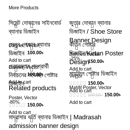
More Products
সিমেন্ট দোকানের সাইনবোর্ড
জুতার দোকান ব্যানার
ব্যানার ডিজাইন
ডিজাইন / Shoe Store
Banner Design
সেলুন দোকান ব্যানার
কীর্তন পোষ্টার
Banner
,
Vector
ডিজাইন
ডিজাইন/Kirtan Poster
100.00
৳
Banner
,
Vector
-25%
Add to cart
Design
150.00
৳
চেয়ারম্যান পদপ্রার্থী
Banner
,
Vector
Add to cart
মাহফিল পোষ্টার ডিজাইন
নির্বাচনের শুভেচ্ছা পোষ্টার
100.00
৳
Vector
Add to cart
ডিজাইন
150.00
৳
Related products
Mahfil Poster
,
Vector
Add to cart
150.00
৳
200.00
৳
Poster
,
Vector
-80%
Add to cart
150.00
৳
Add to cart
মাদ্রাসার ভর্তি ব্যানার ডিজাইন | Madrasah
admission banner design