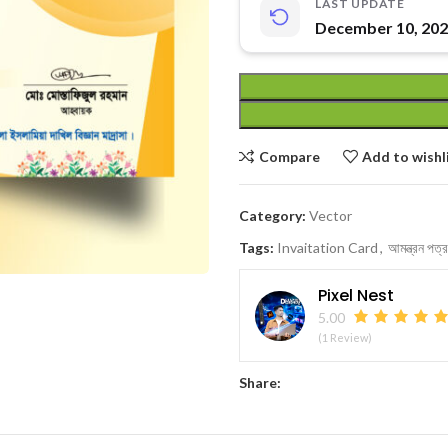
LAST UPDATE
December 10, 20
Compare
Add to wishl
Category:
Vector
Tags:
Invaitation Card
,
আমন্ত্রন পত
Pixel Nest
5.00
(1 Review)
Share: