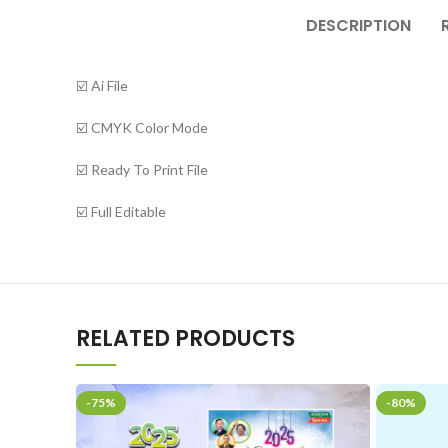
DESCRIPTION
☑️ Ai File
☑️ CMYK Color Mode
☑️ Ready To Print File
☑️ Full Editable
RELATED PRODUCTS
-75%
-80%