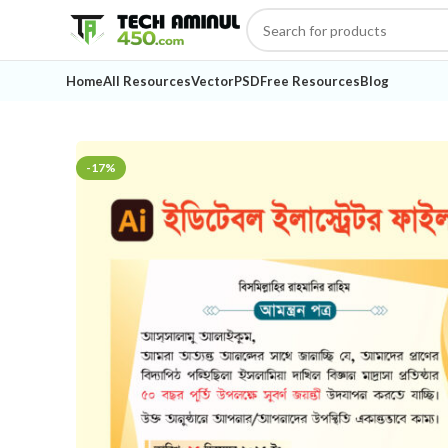
Home
All Resources
Vector
PSD
Free Resources
Blog
-17%