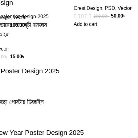
sign
Crest Design
,
PSD
,
Vector
50.00
৳
200.00
৳
esign
,
Vector
ারের সময়সূচী রমজান
Add to cart
100.00
৳
.00
৳
২০২৫
ctor
15.00
৳
.00
৳
ar Poster Design 2025
া পোস্টার ডিজাইন
ppy New Year Poster Design 2025