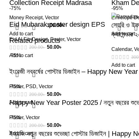
Collection Receipt Madrasa
Kham De
-75%
-95%
Money Receipt
,
Vector
Envelope D
Eid Mubarak poster design EPS
সেহরি ও ইফত
100.00
৳
300.00
৳
300
ক্যালেন্ডার 
Add to cart
Add to cart
Related products
Eid Al Fitr Design
,
Poster
,
Vector
50.00
৳
200.00
৳
Calendar
,
Ve
Add to cart
-75%
300
Add to cart
ইংরেজী নববর্ষের পোস্টার ডিজাইন – Happy New Ye
Poster
-75%
,
PSD
,
Vector
50.00
৳
200.00
৳
Happy New Year Poster 2025 / নতুন বছরের শুভেচ্ছ
Add to cart
Poster
-75%
,
Vector
50.00
৳
200.00
৳
ইংরেজি নতুন বছরের শুভেচ্ছা পোস্টার ডিজাইন | Ha
Add to cart